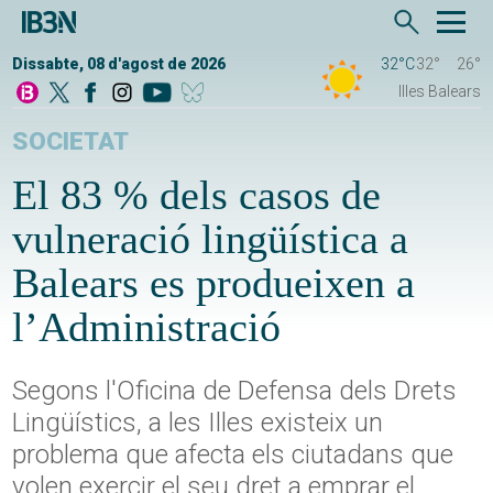
Dissabte, 08 d'agost de 2026
32°C
32°
26°
Illes Balears
SOCIETAT
El 83 % dels casos de
vulneració lingüística a
Balears es produeixen a
l’Administració
Segons l'Oficina de Defensa dels Drets
Lingüístics, a les Illes existeix un
problema que afecta els ciutadans que
volen exercir el seu dret a emprar el