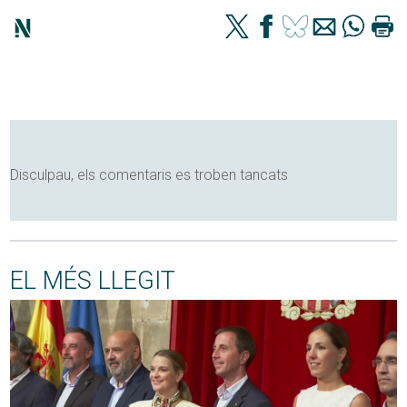
Disculpau, els comentaris es troben tancats
EL MÉS LLEGIT