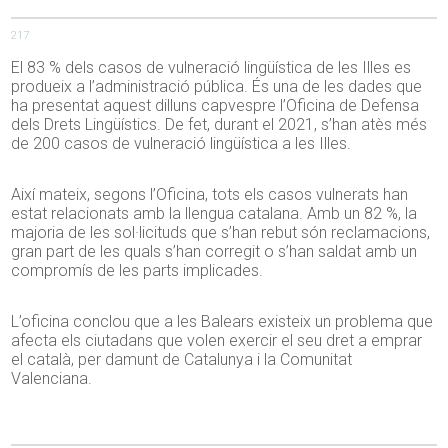
217
El 83 % dels casos de vulneració lingüística de les Illes es
produeix a l’administració pública. És una de les dades que
ha presentat aquest dilluns capvespre l’Oficina de Defensa
dels Drets Lingüístics. De fet, durant el 2021, s’han atès més
de 200 casos de vulneració lingüística a les Illes.
Així mateix, segons l’Oficina, tots els casos vulnerats han
estat relacionats amb la llengua catalana. Amb un 82 %, la
majoria de les sol·licituds que s’han rebut són reclamacions,
gran part de les quals s’han corregit o s’han saldat amb un
compromís de les parts implicades.
L’oficina conclou que a les Balears existeix un problema que
afecta els ciutadans que volen exercir el seu dret a emprar
el català, per damunt de Catalunya i la Comunitat
Valenciana.