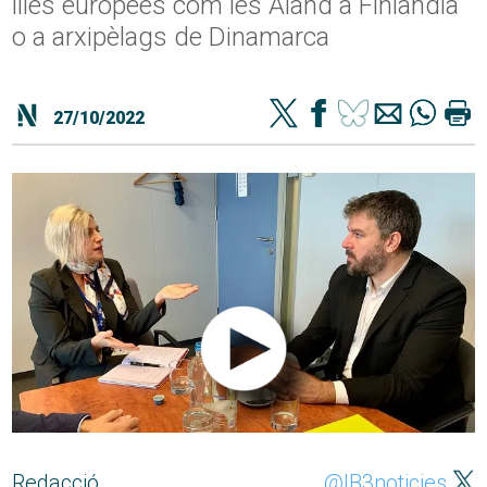
illes europees com les Aland a Finlàndia
o a arxipèlags de Dinamarca
27/10/2022
Redacció
@IB3noticies