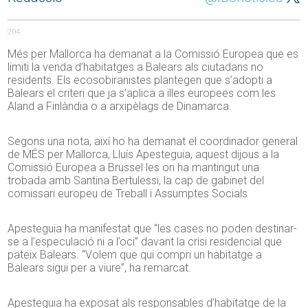
204
Més per Mallorca ha demanat a la Comissió Europea que es
limiti la venda d’habitatges a Balears als ciutadans no
residents. Els ecosobiranistes plantegen que s’adopti a
Balears el criteri que ja s’aplica a illes europees com les
Aland a Finlàndia o a arxipèlags de Dinamarca.
Segons una nota, així ho ha demanat el coordinador general
de MÉS per Mallorca, Lluís Apesteguia, aquest dijous a la
Comissió Europea a Brussel·les on ha mantingut una
trobada amb Santina Bertulessi, la cap de gabinet del
comissari europeu de Treball i Assumptes Socials
Apesteguia ha manifestat que “les cases no poden destinar-
se a l’especulació ni a l’oci” davant la crisi residencial que
pateix Balears. “Volem que qui compri un habitatge a
Balears sigui per a viure”, ha remarcat.
Apesteguia ha exposat als responsables d’habitatge de la