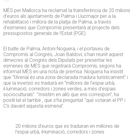
172
MÉS per Mallorca ha reclamat la transferència de 20 milions
d’euros als ajuntaments de Palma i Llucmajor per a la
rehabilitació i millora de la platja de Palma, a través
d’esmenes que Compromís presentarà al projecte dels
pressupostos generals de l’Estat (PGE).
El batle de Palma, Antoni Noguera, i el portaveu de
Compromís al Congrés, Joan Baldoví, s’han reunit aquest
dimecres al Congrés dels Diputats per presentar les
esmenes de MÉS que registrarà Compromís, segons ha
informat MÉS en una nota de premsa. Noguera ha insistit
que “l’Arenal és una zona declarada madura turísticament” i
que la inversió es traduirà en “millores de l’espai urbà,
il·luminació, corredors i zones verdes, a més d’espais
socioculturals”. “Insistim en allò que ens correspon”, ha
postil·lat el també , que s’ha preguntat “què votaran el PP i
C’s davant aquesta esmena”.
20 milions d’euros que es traduiran en millores de
l’espai urbà, il•luminació, corredors i zones