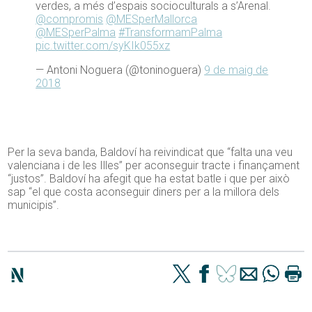
verdes, a més d’espais socioculturals a s’Arenal.
@compromis
@MESperMallorca
@MESperPalma
#TransformamPalma
pic.twitter.com/syKIk055xz
— Antoni Noguera (@toninoguera)
9 de maig de
2018
Per la seva banda, Baldoví ha reivindicat que “falta una veu
valenciana i de les Illes” per aconseguir tracte i finançament
“justos”. Baldoví ha afegit que ha estat batle i que per això
sap “el que costa aconseguir diners per a la millora dels
municipis”.