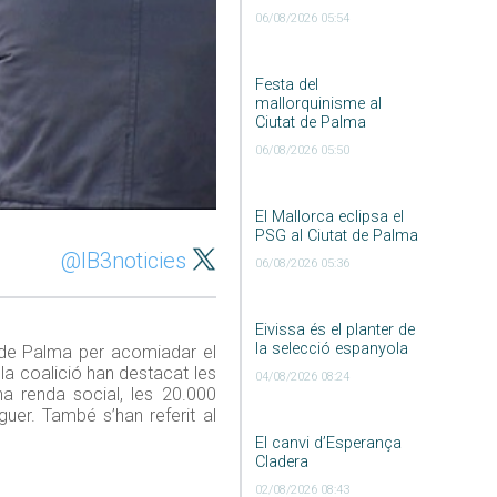
06/08/2026 05:54
Festa del
mallorquinisme al
Ciutat de Palma
06/08/2026 05:50
El Mallorca eclipsa el
PSG al Ciutat de Palma
@IB3noticies
06/08/2026 05:36
Eivissa és el planter de
la selecció espanyola
 de Palma per acomiadar el
la coalició han destacat les
04/08/2026 08:24
a renda social, les 20.000
guer. També s’han referit al
El canvi d’Esperança
Cladera
02/08/2026 08:43