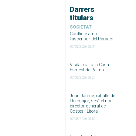
Darrers
titulars
SOCIETAT
Conflicte amb
l’ascensor del Parador
07/08/2026 02:31
Visita reial a la Casa
Esment de Palma
07/08/2026 02:24
Joan Jaume, exbatle de
Llucmajor, serà el nou
director general de
Costes i Litoral
07/08/2026 01:52