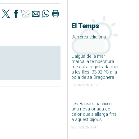
El Temps
Darreres edicions
L’aigua de la mar
marca la temperatura
més alta registrada mai
a les Illes: 33,02 ºC a la
boia de sa Dragonera
07/08/2026 08:12
Les Balears pateixen
una nova onada de
calor que s’allarga fins
a aquest dijous
20/07/2026 03:47