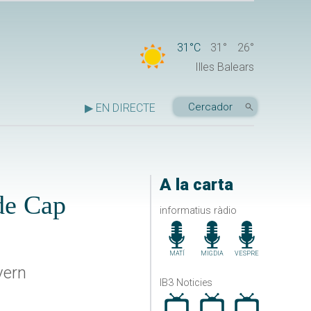
31°C
31°
26°
Illes Balears
▶ EN DIRECTE
A la carta
de Cap
informatius ràdio
MATÍ
MIGDIA
VESPRE
vern
IB3 Noticies