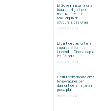
El Govern instal·la una
boia intel·ligent per
monitorar en temps
real l’aigua de
s’Albufera des Grau
20/07/2026 09:33
El vent de tramuntana
impulsa el fum de
l’incendi a Girona cap a
les Balears
03/07/2026 09:24
L’estiu començarà amb
temperatures per
damunt de la mitjana i
poca pluja
09/06/2026 02:52