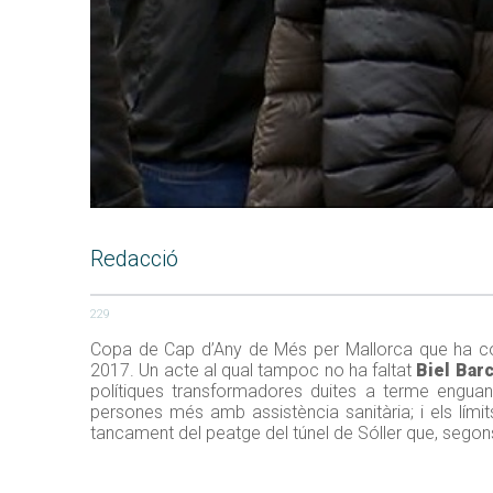
Redacció
229
Copa de Cap d’Any de Més per Mallorca que ha co
2017. Un acte al qual tampoc no ha faltat
Biel Bar
polítiques transformadores duites a terme engua
persones més amb assistència sanitària; i els límits
tancament del peatge del túnel de Sóller que, segons