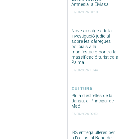
Amnesia, a Eivissa
07/08/2026 01:13
Noves imatges de la
investigació judicial
sobre les càrregues
policials a la
manifestació contra la
massificació turística a
Palma
07/08/2026 10:44
CULTURA
Pluja d’estrelles de la
dansa, al Principal de
Maó
07/08/2026 09:59
IB3 entrega ulleres per
a l’eclipsi al Banc de