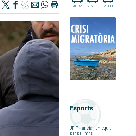
MIGDIA
VESPRE
CAP.SET
Esports
JP Financial, un equip
sense límits