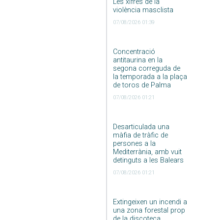
Les xifres de la
violència masclista
07/08/2026 01:39
Concentració
antitaurina en la
segona correguda de
la temporada a la plaça
de toros de Palma
07/08/2026 01:21
Desarticulada una
màfia de tràfic de
persones a la
Mediterrània, amb vuit
detinguts a les Balears
07/08/2026 01:21
Extingeixen un incendi a
una zona forestal prop
de la discoteca