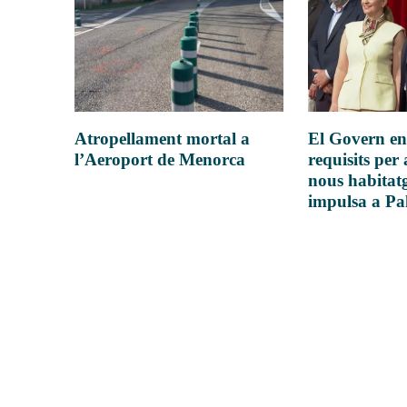
Atropellament mortal a
El Govern en
l’Aeroport de Menorca
requisits per 
nous habitatg
impulsa a P