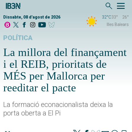
Dissabte, 08 d'agost de 2026
32°C
33°
26°
Illes Balears
POLÍTICA
La millora del finançament
i el REIB, prioritats de
MÉS per Mallorca per
reeditar el pacte
La formació econacionalista deixa la
porta oberta a El Pi