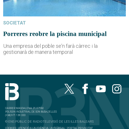
SOCIETAT
Porreres reobre la piscina municipal
Una empresa del poble se'n farà càrrec i la
gestionarà de manera temporal
CARRER MAGDALENA, 21, 07180
POLÍGON INDUSTRIAL DE SON BUGADELLES
(+34) 971 139 333
© ENS PÚBLIC DE RADIOTELEVISIÓ DE LES ILLES BALEARS
COOKIES
|
ATENCIÓ A L'AUDIÈNCIA
|
AVÍS LEGAL
|
PORTAL PRIVACITAT