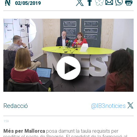
02/05/2019
Redacció
@IB3noticies
159
Més per Mallorca
posa damunt la taula requisits per
reeditar el pacte de Progrés. El candidat de la formació al