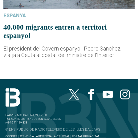
ESPANYA
40.000 migrants entren a territori
espanyol
El president del Govern espanyol, Pedro Sánchez,
viatja a Ceuta al costat del ministre de l'Interior
CARRER MAGDALENA, 21, 07180
POLÍGON INDUSTRIAL DE SON BUGADELLES
(+34) 971 139 333
© ENS PÚBLIC DE RADIOTELEVISIÓ DE LES ILLES BALEARS
COOKIES
|
ATENCIÓ A L'AUDIÈNCIA
|
AVÍS LEGAL
|
PORTAL PRIVACITAT