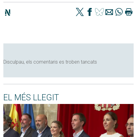
Disculpau, els comentaris es troben tancats
EL MÉS LLEGIT