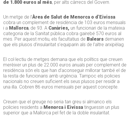
de 1.800 euros al més
, per alts càrrecs del Govern.
Un metge de l’
Àrea de Salut de Menorca o d’Eivissa
cobra un complement de residència de 103 euros mensuals
i a
Mallorca
, de 93. A
Canàries,
un funcionari de la mateixa
categoria de la Sanitat pública cobra gairebé 570 euros al
mes. Per aquest motiu, els facultatius de
Balears
demanen
que els plusos d’insularitat s’equiparin als de l’altre arxipèlag.
El col·lectiu de metges demana que els polítics que creuen
merèixer un plus de 22.000 euros anuals per complement de
residència són els que han d’aconseguir millorar també el de
la resta de funcionaris amb urgència. Tampoc els policies
nacionals no creuen suficient els seus plusos per residir a
una illa. Cobren 86 euros mensuals per aquest concepte.
Creuen que el greuge no seria tan greu si almanco els
policies residents a
Menorca i Eivissa
tinguessin un plus
superior que a Mallorca pel fet de la doble insularitat.