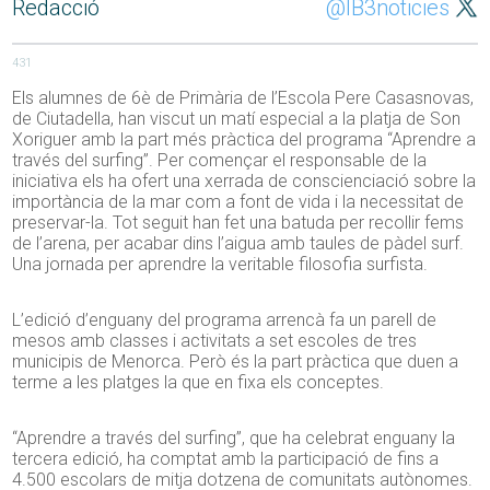
Redacció
@IB3noticies
431
Els alumnes de 6è de Primària de l’Escola Pere Casasnovas,
de Ciutadella, han viscut un matí especial a la platja de Son
Xoriguer amb la part més pràctica del programa “Aprendre a
través del surfing”. Per començar el responsable de la
iniciativa els ha ofert una xerrada de conscienciació sobre la
importància de la mar com a font de vida i la necessitat de
preservar-la. Tot seguit han fet una batuda per recollir fems
de l’arena, per acabar dins l’aigua amb taules de pàdel surf.
Una jornada per aprendre la veritable filosofia surfista.
L’edició d’enguany del programa arrencà fa un parell de
mesos amb classes i activitats a set escoles de tres
municipis de Menorca. Però és la part pràctica que duen a
terme a les platges la que en fixa els conceptes.
“Aprendre a través del surfing”, que ha celebrat enguany la
tercera edició, ha comptat amb la participació de fins a
4.500 escolars de mitja dotzena de comunitats autònomes.