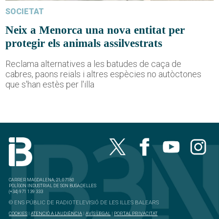
SOCIETAT
Neix a Menorca una nova entitat per
protegir els animals assilvestrats
Reclama alternatives a les batudes de caça de
cabres, paons reials i altres espècies no autòctones
que s'han estès per l'illa
CARRER MAGDALENA, 21, 07180
POLÍGON INDUSTRIAL DE SON BUGADELLES
(+34) 971 139 333
© ENS PÚBLIC DE RADIOTELEVISIÓ DE LES ILLES BALEARS
COOKIES
|
ATENCIÓ A L'AUDIÈNCIA
|
AVÍS LEGAL
|
PORTAL PRIVACITAT