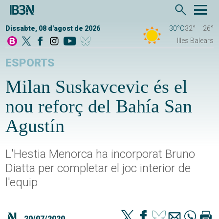
Dissabte, 08 d'agost de 2026
30°C
32°
26°
Illes Balears
ESPORTS
Milan Suskavcevic és el
nou reforç del Bahía San
Agustín
L'Hestia Menorca ha incorporat Bruno
Diatta per completar el joc interior de
l'equip
20/07/2020