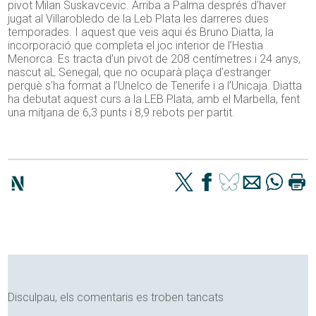
pivot Milan Suskavcevic. Arriba a Palma després d’haver
jugat al Villarobledo de la Leb Plata les darreres dues
temporades. I aquest que veis aqui és Bruno Diatta, la
incorporació que completa el joc interior de l’Hestia
Menorca. Es tracta d’un pivot de 208 centímetres i 24 anys,
nascut aL Senegal, que no ocuparà plaça d’estranger
perquè s’ha format a l’Unelco de Tenerife i a l’Unicaja. Diatta
ha debutat aquest curs a la LEB Plata, amb el Marbella, fent
una mitjana de 6,3 punts i 8,9 rebots per partit.
Disculpau, els comentaris es troben tancats