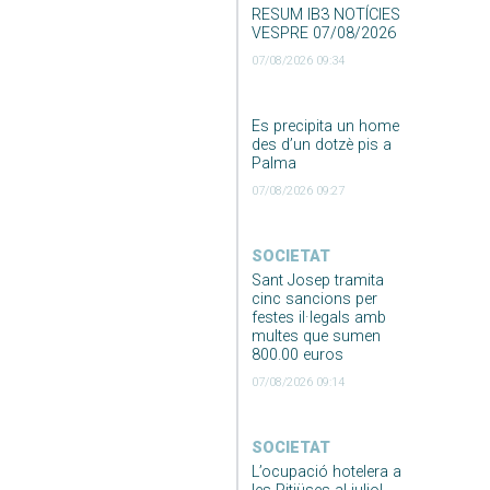
RESUM IB3 NOTÍCIES
VESPRE 07/08/2026
07/08/2026 09:34
Es precipita un home
des d’un dotzè pis a
Palma
07/08/2026 09:27
SOCIETAT
Sant Josep tramita
cinc sancions per
festes il·legals amb
multes que sumen
800.00 euros
07/08/2026 09:14
SOCIETAT
L’ocupació hotelera a