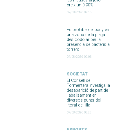
les Pitiüses al juliol
creix un 0,90%
07/08/2026 09:15
Es prohibeix el bany en
una zona de la platja
des Codolar per la
presència de bacteris al
torrent
07/08/2026 09:03
SOCIETAT
El Consell de
Formentera investiga la
desaparició de part de
l’abalisament en
diversos punts del
litoral de l’illa
07/08/2026 08:28
ESPORTS