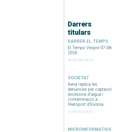
Darrers
titulars
DARRER EL TEMPS
El Temps Vespre 07-08-
2026
08/08/2026 08:59
SOCIETAT
Aena replica les
denúncies per captació
excessiva d’aigua i
contaminació a
l’Aeroport d’Eivissa
07/08/2026 09:59
MICROINFORMATIUS