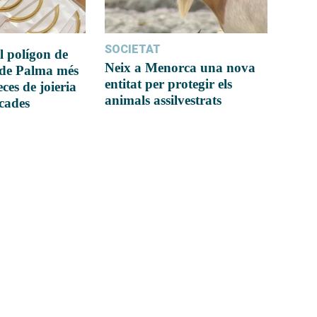
SOCIETAT
l polígon de
Neix a Menorca una nova
 de Palma més
entitat per protegir els
ces de joieria
animals assilvestrats
icades