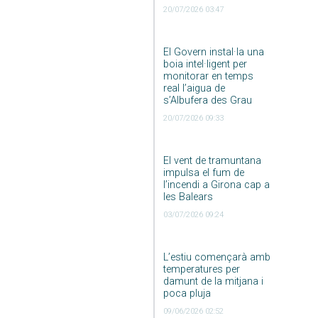
20/07/2026 03:47
El Govern instal·la una
boia intel·ligent per
monitorar en temps
real l’aigua de
s’Albufera des Grau
20/07/2026 09:33
El vent de tramuntana
impulsa el fum de
l’incendi a Girona cap a
les Balears
03/07/2026 09:24
L’estiu començarà amb
temperatures per
damunt de la mitjana i
poca pluja
09/06/2026 02:52