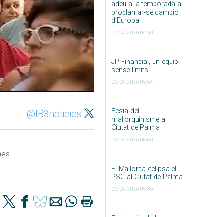
adeu a la temporada a
proclamar-se campió
d’Europa
07/08/2026 04:50
JP Financial, un equip
sense límits
06/08/2026 05:54
Festa del
@IB3noticies
mallorquinisme al
Ciutat de Palma
06/08/2026 05:50
nes.
El Mallorca eclipsa el
PSG al Ciutat de Palma
06/08/2026 05:36