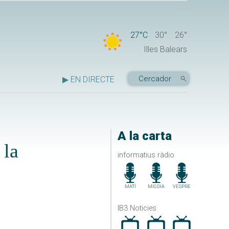
27°C
30°
26°
Illes Balears
▶ EN DIRECTE
A la carta
 la
informatius ràdio
MATÍ
MIGDIA
VESPRE
IB3 Noticies