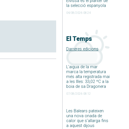
Eivissa és el planter de
la selecció espanyola
04/08/2026 08:24
El Temps
Darreres edicions
L’aigua de la mar
marca la temperatura
més alta registrada mai
a les Illes: 33,02 ºC a la
boia de sa Dragonera
07/08/2026 08:12
Les Balears pateixen
una nova onada de
calor que s’allarga fins
a aquest dijous