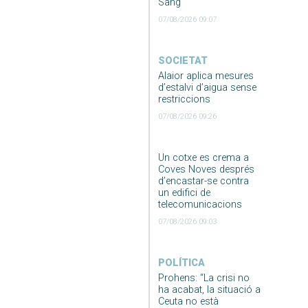
Sang
07/08/2026 09:07
SOCIETAT
Alaior aplica mesures
d’estalvi d’aigua sense
restriccions
07/08/2026 09:26
Un cotxe es crema a
Coves Noves després
d’encastar-se contra
un edifici de
telecomunicacions
07/08/2026 09:03
POLÍTICA
Prohens: “La crisi no
ha acabat, la situació a
Ceuta no està