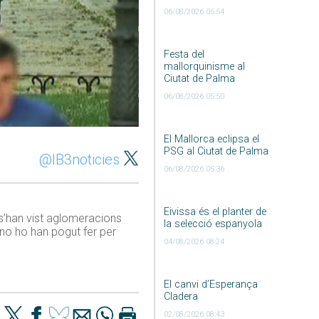
06/08/2026 05:54
Festa del
mallorquinisme al
Ciutat de Palma
06/08/2026 05:50
El Mallorca eclipsa el
PSG al Ciutat de Palma
@IB3noticies
06/08/2026 05:36
Eivissa és el planter de
s’han vist aglomeracions
la selecció espanyola
 no ho han pogut fer per
04/08/2026 08:24
El canvi d’Esperança
Cladera
02/08/2026 08:43