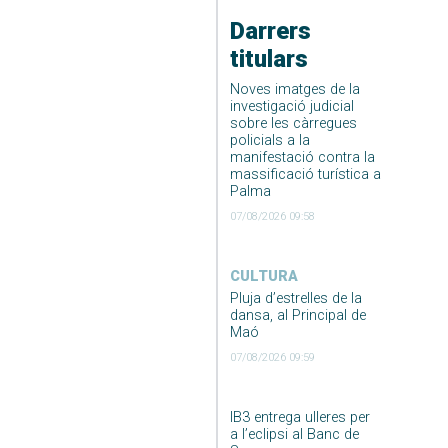
Darrers
titulars
Noves imatges de la
investigació judicial
sobre les càrregues
policials a la
manifestació contra la
massificació turística a
Palma
07/08/2026 09:58
CULTURA
Pluja d’estrelles de la
dansa, al Principal de
Maó
07/08/2026 09:59
IB3 entrega ulleres per
a l’eclipsi al Banc de