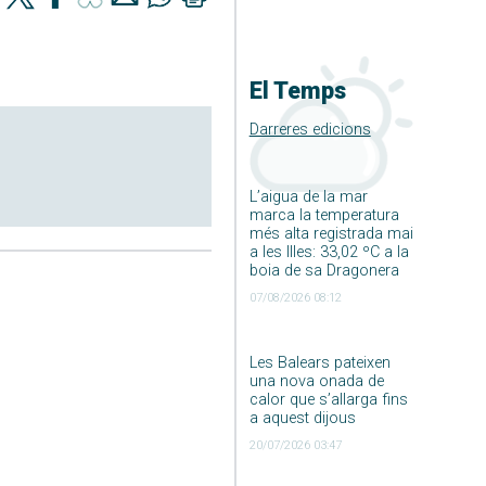
El Temps
Darreres edicions
L’aigua de la mar
marca la temperatura
més alta registrada mai
a les Illes: 33,02 ºC a la
boia de sa Dragonera
07/08/2026 08:12
Les Balears pateixen
una nova onada de
calor que s’allarga fins
a aquest dijous
20/07/2026 03:47