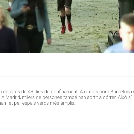
nya després de 48 dies de confinament. A ciutats com Barcelona 
 A Madrid, milers de persones també han sortit a córrer. Això sí,
han fet per espais verds més amplis.