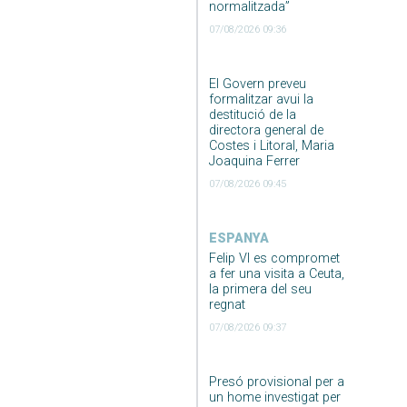
normalitzada”
07/08/2026 09:36
El Govern preveu
formalitzar avui la
destitució de la
directora general de
Costes i Litoral, Maria
Joaquina Ferrer
07/08/2026 09:45
ESPANYA
Felip VI es compromet
a fer una visita a Ceuta,
la primera del seu
regnat
07/08/2026 09:37
Presó provisional per a
un home investigat per