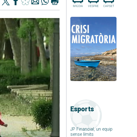
MIGDIA
VESPRE
CAP.SET
Esports
JP Financial, un equip
sense límits