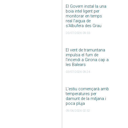
El Govern instal·la una
boia intel·ligent per
monitorar en temps
real l’aigua de
s’Albufera des Grau
20/07/2026 09:33
El vent de tramuntana
impulsa el fum de
l’incendi a Girona cap a
les Balears
03/07/2026 09:24
L’estiu començarà amb
temperatures per
damunt de la mitjana i
poca pluja
09/06/2026 02:52