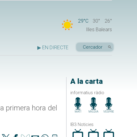
29°C
30°
26°
Illes Balears
▶ EN DIRECTE
A la carta
informatius ràdio
a primera hora del
MATÍ
MIGDIA
VESPRE
IB3 Noticies