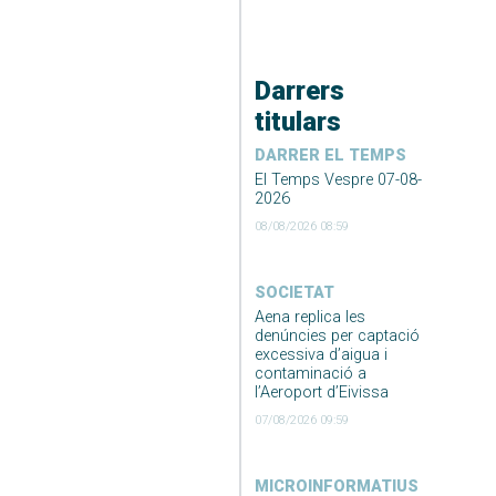
Darrers
titulars
DARRER EL TEMPS
El Temps Vespre 07-08-
2026
08/08/2026 08:59
SOCIETAT
Aena replica les
denúncies per captació
excessiva d’aigua i
contaminació a
l’Aeroport d’Eivissa
07/08/2026 09:59
MICROINFORMATIUS