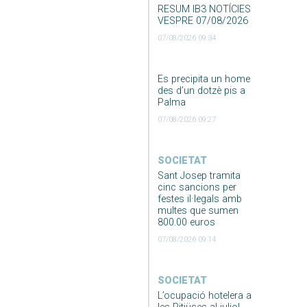
RESUM IB3 NOTÍCIES
VESPRE 07/08/2026
07/08/2026 09:34
Es precipita un home
des d’un dotzè pis a
Palma
07/08/2026 09:27
SOCIETAT
Sant Josep tramita
cinc sancions per
festes il·legals amb
multes que sumen
800.00 euros
07/08/2026 09:14
SOCIETAT
L’ocupació hotelera a