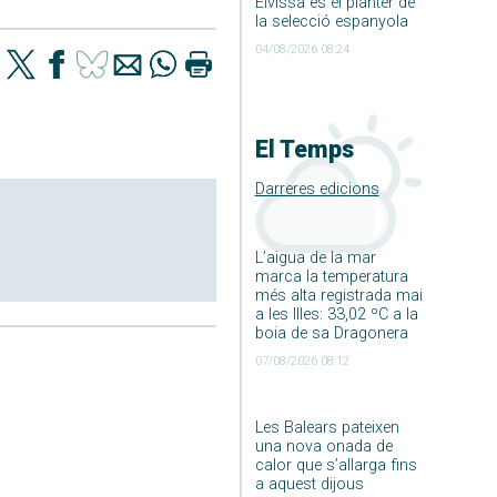
Eivissa és el planter de
la selecció espanyola
04/08/2026 08:24
El Temps
Darreres edicions
L’aigua de la mar
marca la temperatura
més alta registrada mai
a les Illes: 33,02 ºC a la
boia de sa Dragonera
07/08/2026 08:12
Les Balears pateixen
una nova onada de
calor que s’allarga fins
a aquest dijous