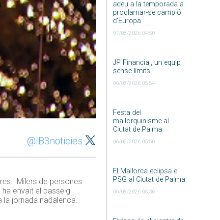
adeu a la temporada a
proclamar-se campió
d’Europa
07/08/2026 04:50
JP Financial, un equip
sense límits
06/08/2026 05:54
Festa del
mallorquinisme al
Ciutat de Palma
@IB3noticies
06/08/2026 05:50
El Mallorca eclipsa el
PSG al Ciutat de Palma
obres. Milers de persones
’ ha envaït el passeig
06/08/2026 05:36
a la jornada nadalenca.