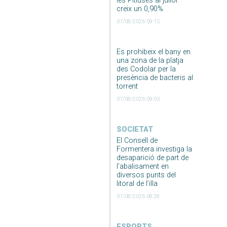
les Pitiüses al juliol
creix un 0,90%
07/08/2026 09:15
Es prohibeix el bany en
una zona de la platja
des Codolar per la
presència de bacteris al
torrent
07/08/2026 09:03
SOCIETAT
El Consell de
Formentera investiga la
desaparició de part de
l’abalisament en
diversos punts del
litoral de l’illa
07/08/2026 08:28
ESPORTS