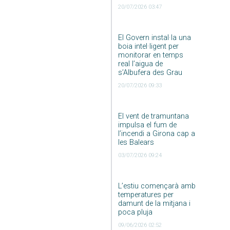
20/07/2026 03:47
El Govern instal·la una
boia intel·ligent per
monitorar en temps
real l’aigua de
s’Albufera des Grau
20/07/2026 09:33
El vent de tramuntana
impulsa el fum de
l’incendi a Girona cap a
les Balears
03/07/2026 09:24
L’estiu començarà amb
temperatures per
damunt de la mitjana i
poca pluja
09/06/2026 02:52