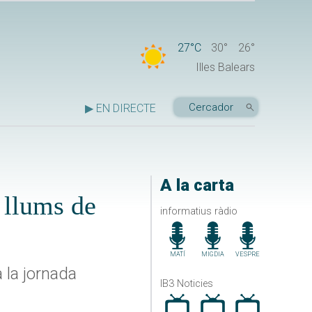
27°C
30°
26°
Illes Balears
▶ EN DIRECTE
A la carta
 llums de
informatius ràdio
MATÍ
MIGDIA
VESPRE
 la jornada
IB3 Noticies