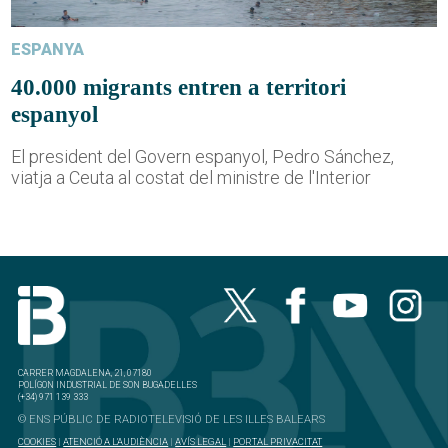
ESPANYA
40.000 migrants entren a territori
espanyol
El president del Govern espanyol, Pedro Sánchez,
viatja a Ceuta al costat del ministre de l'Interior
CARRER MAGDALENA, 21, 07180
POLÍGON INDUSTRIAL DE SON BUGADELLES
(+34) 971 139 333
© ENS PÚBLIC DE RADIOTELEVISIÓ DE LES ILLES BALEARS
COOKIES
|
ATENCIÓ A L'AUDIÈNCIA
|
AVÍS LEGAL
|
PORTAL PRIVACITAT