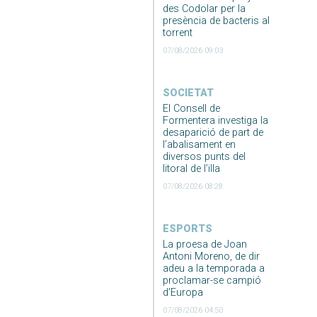
des Codolar per la
presència de bacteris al
torrent
07/08/2026 09:03
SOCIETAT
El Consell de
Formentera investiga la
desaparició de part de
l’abalisament en
diversos punts del
litoral de l’illa
07/08/2026 08:28
ESPORTS
La proesa de Joan
Antoni Moreno, de dir
adeu a la temporada a
proclamar-se campió
d’Europa
07/08/2026 04:50