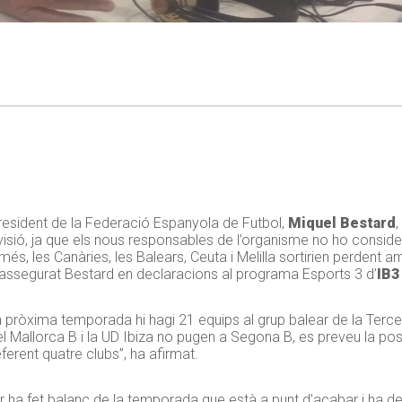
president de la Federació Espanyola de Futbol,
Miquel Bestard
isió, ja que els nous responsables de l’organisme no ho conside
és, les Canàries, les Balears, Ceuta i Melilla sortirien perdent 
 assegurat Bestard en declaracions al programa Esports 3 d’
IB3
 la pròxima temporada hi hagi 21 equips al grup balear de la Terce
 Mallorca B i la UD Ibiza no pugen a Segona B, es preveu la possi
ferent quatre clubs”, ha afirmat.
ar ha fet balanç de la temporada que està a punt d’acabar i ha d