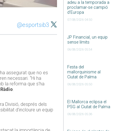
adeu a la temporada a
proclamar-se campió
d’Europa
07/08/2026 04:50
@esportsib3
JP Financial, un equip
sense límits
06/08/2026 05:54
Festa del
mallorquinisme al
, ha assegurat que no es
Ciutat de Palma
ren necessari. “Hi ha
amb la reforma que s’ha
06/08/2026 05:50
 Ràdio
.
El Mallorca eclipsa el
ra Divisió, després dels
PSG al Ciutat de Palma
bilitat d’incloure un equip
06/08/2026 05:36
estacat la importància de