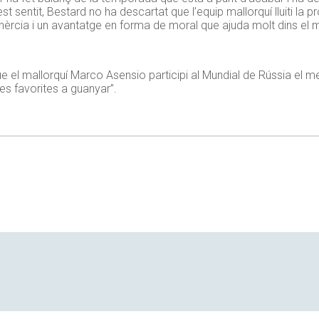
st sentit, Bestard no ha descartat que l’equip mallorquí lluiti l
inèrcia i un avantatge en forma de moral que ajuda molt dins el 
e el mallorquí Marco Asensio participi al Mundial de Rússia el me
es favorites a guanyar”.