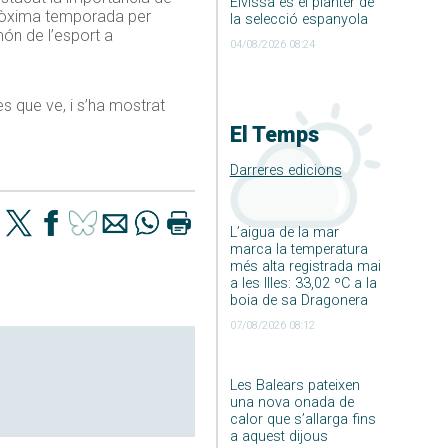
Eivissa és el planter de
a pròxima temporada per
la selecció espanyola
món de l’esport a
04/08/2026 08:24
s que ve, i s’ha mostrat
El Temps
Darreres edicions
L’aigua de la mar
marca la temperatura
més alta registrada mai
a les Illes: 33,02 ºC a la
boia de sa Dragonera
07/08/2026 08:12
Les Balears pateixen
una nova onada de
calor que s’allarga fins
a aquest dijous