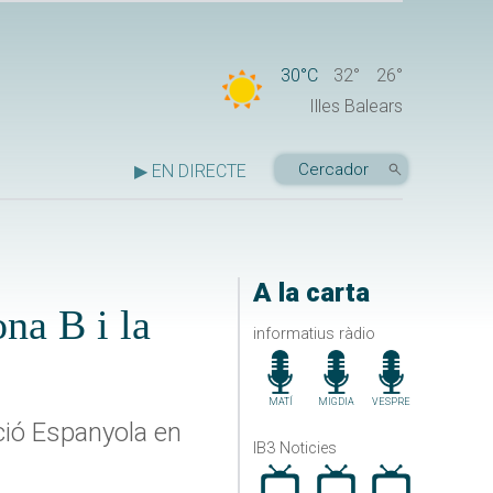
30°C
32°
26°
Illes Balears
▶ EN DIRECTE
A la carta
na B i la
informatius ràdio
MATÍ
MIGDIA
VESPRE
ació Espanyola en
IB3 Noticies