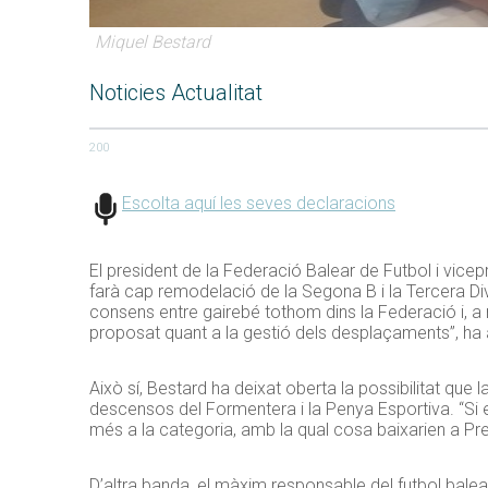
Miquel Bestard
Noticies Actualitat
200
Escolta aquí les seves declaracions
El president de la Federació Balear de Futbol i vice
farà cap remodelació de la Segona B i la Tercera Div
consens entre gairebé tothom dins la Federació i, a m
proposat quant a la gestió dels desplaçaments”, ha
Això sí, Bestard ha deixat oberta la possibilitat que
descensos del Formentera i la Penya Esportiva. “Si el
més a la categoria, amb la qual cosa baixarien a Pre
D’altra banda, el màxim responsable del futbol bale