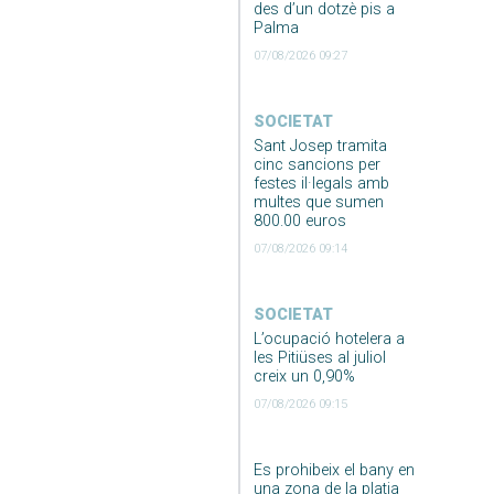
des d’un dotzè pis a
Palma
07/08/2026 09:27
SOCIETAT
Sant Josep tramita
cinc sancions per
festes il·legals amb
multes que sumen
800.00 euros
07/08/2026 09:14
SOCIETAT
L’ocupació hotelera a
les Pitiüses al juliol
creix un 0,90%
07/08/2026 09:15
Es prohibeix el bany en
una zona de la platja