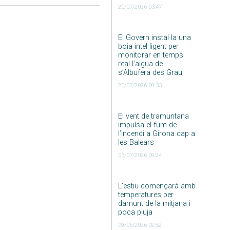
20/07/2026 03:47
El Govern instal·la una
boia intel·ligent per
monitorar en temps
real l’aigua de
s’Albufera des Grau
20/07/2026 09:33
El vent de tramuntana
impulsa el fum de
l’incendi a Girona cap a
les Balears
03/07/2026 09:24
L’estiu començarà amb
temperatures per
damunt de la mitjana i
poca pluja
09/06/2026 02:52