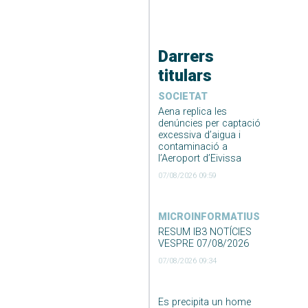
Darrers
titulars
SOCIETAT
Aena replica les
denúncies per captació
excessiva d’aigua i
contaminació a
l’Aeroport d’Eivissa
07/08/2026 09:59
MICROINFORMATIUS
RESUM IB3 NOTÍCIES
VESPRE 07/08/2026
07/08/2026 09:34
Es precipita un home