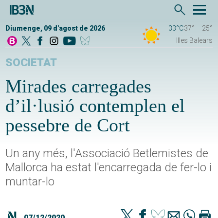
Diumenge, 09 d'agost de 2026
33°C
37°
25°
Illes Balears
SOCIETAT
Mirades carregades
d’il·lusió contemplen el
pessebre de Cort
Un any més, l'Associació Betlemistes de
Mallorca ha estat l'encarregada de fer-lo i
muntar-lo
07/12/2020