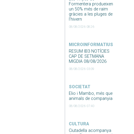
Formentera produeixen
un 50% més de raïm
gràcies a les pluges de
l’hivern
08/08/2026 08:26
MICROINFORMATIUS
RESUM IB3 NOTÍCIES
CAP DE SETMANA
MIGDIA 08/08/2026
08/08/2026 03:09
SOCIETAT
Elio i Mambo, més que
animals de companyia
08/08/2026 07:40
CULTURA
Ciutadella acompanya