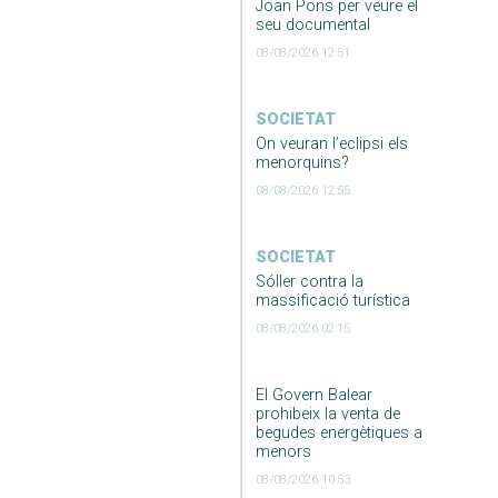
Joan Pons per veure el
seu documental
08/08/2026 12:51
SOCIETAT
On veuran l’eclipsi els
menorquins?
08/08/2026 12:55
SOCIETAT
Sóller contra la
massificació turística
08/08/2026 02:15
El Govern Balear
prohibeix la venta de
begudes energètiques a
menors
08/08/2026 10:53