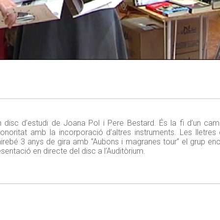
n disc d’estudi de Joana Pol i Pere Bestard. És la fi d’un camí 
sonoritat amb la incorporació d’altres instruments. Les lletre
airebé 3 anys de gira amb “Aubons i magranes tour” el grup en
entació en directe del disc a l’Auditòrium.