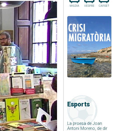
MIGDIA
VESPRE
CAP.SET
Esports
La proesa de Joan
Antoni Moreno, de dir