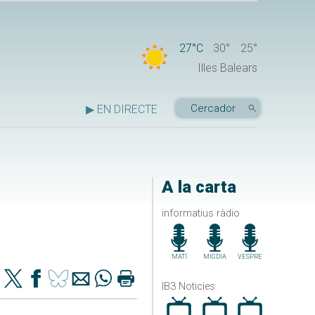
27°C
30°
25°
Illes Balears
▶ EN DIRECTE
A la carta
informatius ràdio
MATÍ
MIGDIA
VESPRE
IB3 Noticies