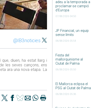
adeu a la temporada a
proclamar-se campió
d’Europa
07/08/2026 04:50
JP Financial, un equip
sense límits
@IB3noticies
06/08/2026 05:54
Festa del
mallorquinisme al
que, diuen, ha estat llarg i
Ciutat de Palma
s de les seves cançons, ens
ceta ara una nova etapa. La
06/08/2026 05:50
El Mallorca eclipsa el
PSG al Ciutat de Palma
06/08/2026 05:36