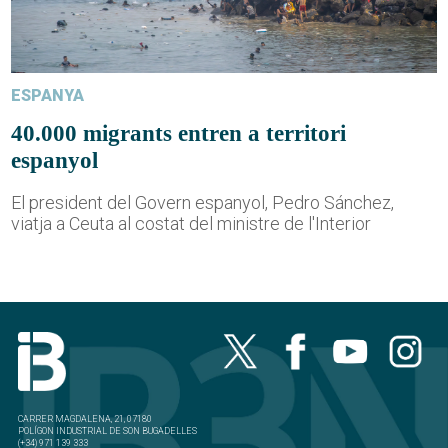
ESPANYA
40.000 migrants entren a territori
espanyol
El president del Govern espanyol, Pedro Sánchez,
viatja a Ceuta al costat del ministre de l'Interior
CARRER MAGDALENA, 21, 07180
POLÍGON INDUSTRIAL DE SON BUGADELLES
(+34) 971 139 333