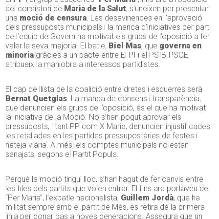
del consistori de
Maria de la Salut
, s’uneixen per presentar
una
moció de censura
. Les desavinences en l’aprovació
dels pressuposts municipals i la manca d’iniciatives per part
de l’equip de Govern ha motivat els grups de l’oposició a fer
valer la seva majoria. El batle,
Biel Mas
, que
governa en
minoria
gràcies a un pacte entre El PI i el PSIB-PSOE,
atribueix la maniobra a interessos partidistes.
El cap de llista de la coalició entre dretes i esquerres serà
Bernat Quetglas
. La manca de consens i transparència,
que denuncien els grups de l’oposició, és el que ha motivat
la iniciativa de la Moció. No s’han pogut aprovar els
pressuposts, i tant PP com X Maria, denuncien injustificades
les retallades en les partides pressupostàries de festes i
neteja viària. A més, els comptes municipals no estan
sanajats, segons el Partit Popula.
Perquè la moció tingui lloc, s’han hagut de fer canvis entre
les files dels partits que volen entrar. El fins ara portaveu de
“Per Maria”, l’exbatle nacionalista,
Guillem Jordà
, que ha
militat sempre amb el partit de Més, es retira de la primera
línia per donar pas a noves generacions. Assegura que un