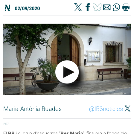
02/09/2020
Maria Antònia Buades
@IB3noticies
207
El
PP
i el grup d’esquerres “
Per Maria
“, fins ara a l’oposició