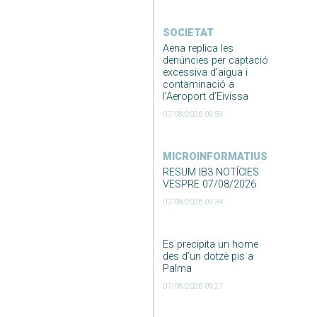
SOCIETAT
Aena replica les
denúncies per captació
excessiva d’aigua i
contaminació a
l’Aeroport d’Eivissa
07/08/2026 09:59
MICROINFORMATIUS
RESUM IB3 NOTÍCIES
VESPRE 07/08/2026
07/08/2026 09:34
Es precipita un home
des d’un dotzè pis a
Palma
07/08/2026 09:27