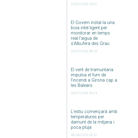
20/07/2026 03:47
El Govern instal·la una
boia intel·ligent per
monitorar en temps
real l’aigua de
s’Albufera des Grau
20/07/2026 09:33
El vent de tramuntana
impulsa el fum de
l’incendi a Girona cap a
les Balears
03/07/2026 09:24
L’estiu començarà amb
temperatures per
damunt de la mitjana i
poca pluja
09/06/2026 02:52