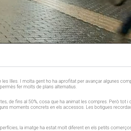
de les Illes. I molta gent ho ha aprofitat per avançar algunes co
permès fer molts de plans alternatius.
s, de fins al 50%, cosa que ha animat les compres. Però tot i q
t d’alguns moments concrets en els accessos. Les botigues record
uperfícies, la imatge ha estat molt diferent en els petits comerç