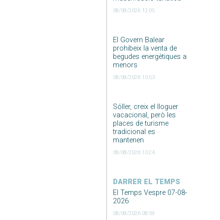
08/08/2026 12:05
El Govern Balear
prohibeix la venta de
begudes energètiques a
menors
08/08/2026 10:53
Sóller, creix el lloguer
vacacional, però les
places de turisme
tradicional es
mantenen
08/08/2026 10:24
DARRER EL TEMPS
El Temps Vespre 07-08-
2026
08/08/2026 08:59