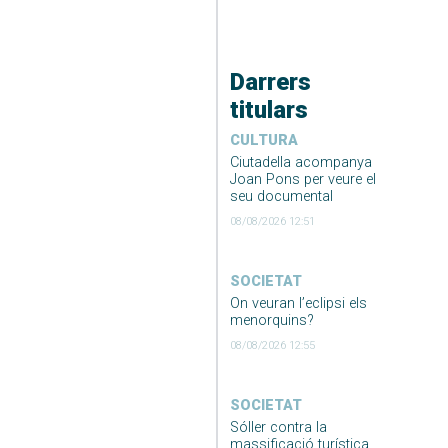
Darrers
titulars
CULTURA
Ciutadella acompanya
Joan Pons per veure el
seu documental
08/08/2026 12:51
SOCIETAT
On veuran l’eclipsi els
menorquins?
08/08/2026 12:55
SOCIETAT
Sóller contra la
massificació turística