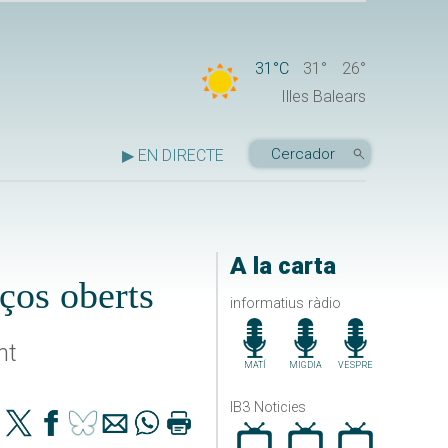
31°C
31°
26°
Illes Balears
▶ EN DIRECTE
A la carta
ços oberts
informatius ràdio
nt
MATÍ
MIGDIA
VESPRE
IB3 Noticies