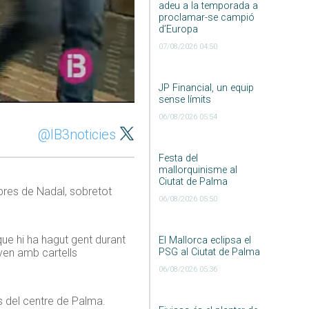
adeu a la temporada a
proclamar-se campió
d’Europa
07/08/2026 04:50
JP Financial, un equip
sense límits
06/08/2026 05:54
@IB3noticies
Festa del
mallorquinisme al
Ciutat de Palma
mpres de Nadal, sobretot
06/08/2026 05:50
ue hi ha hagut gent durant
El Mallorca eclipsa el
PSG al Ciutat de Palma
aven amb cartells
06/08/2026 05:36
os del centre de Palma.