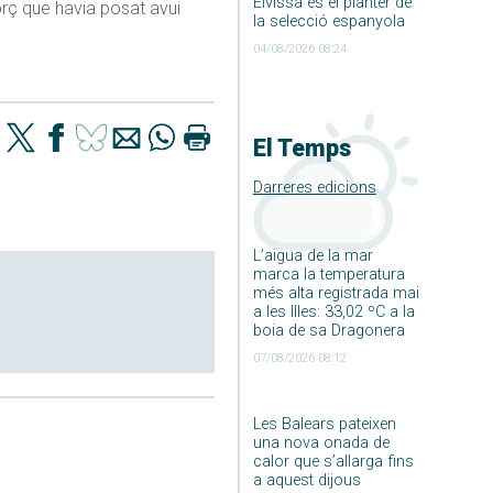
Eivissa és el planter de
orç que havia posat avui
la selecció espanyola
04/08/2026 08:24
El Temps
Darreres edicions
L’aigua de la mar
marca la temperatura
més alta registrada mai
a les Illes: 33,02 ºC a la
boia de sa Dragonera
07/08/2026 08:12
Les Balears pateixen
una nova onada de
calor que s’allarga fins
a aquest dijous