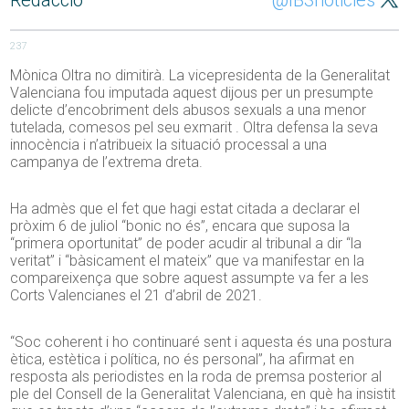
Redacció
@IB3noticies
237
Mònica Oltra no dimitirà. La vicepresidenta de la Generalitat
Valenciana fou imputada aquest dijous per un presumpte
delicte d’encobriment dels abusos sexuals a una menor
tutelada, comesos pel seu exmarit . Oltra defensa la seva
innocència i n’atribueix la situació processal a una
campanya de l’extrema dreta.
Ha admès que el fet que hagi estat citada a declarar el
pròxim 6 de juliol “bonic no és”, encara que suposa la
“primera oportunitat” de poder acudir al tribunal a dir “la
veritat” i “bàsicament el mateix” que va manifestar en la
compareixença que sobre aquest assumpte va fer a les
Corts Valencianes el 21 d’abril de 2021.
“Soc coherent i ho continuaré sent i aquesta és una postura
ètica, estètica i política, no és personal”, ha afirmat en
resposta als periodistes en la roda de premsa posterior al
ple del Consell de la Generalitat Valenciana, en què ha insistit