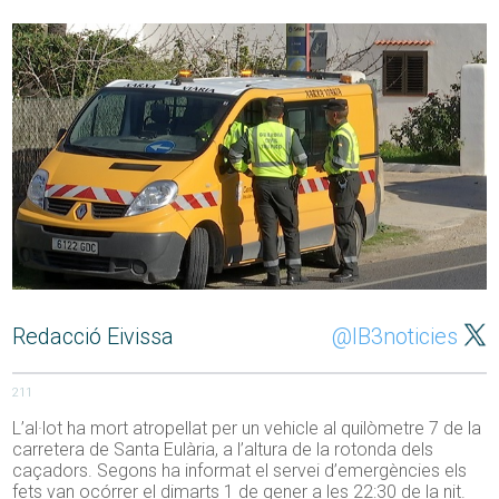
Redacció Eivissa
@IB3noticies
211
L’al·lot ha mort atropellat per un vehicle al quilòmetre 7 de la
carretera de Santa Eulària, a l’altura de la rotonda dels
caçadors. Segons ha informat el servei d’emergències els
fets van ocórrer el dimarts 1 de gener a les 22:30 de la nit.