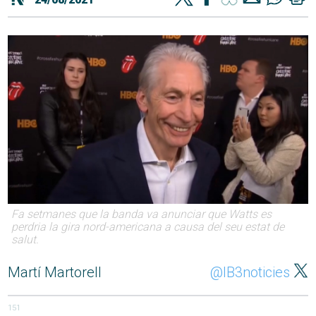
Fa setmanes que la banda va anunciar que Watts es
perdria la gira nord-americana a causa del seu estat de
salut.
Martí Martorell
@IB3noticies
151