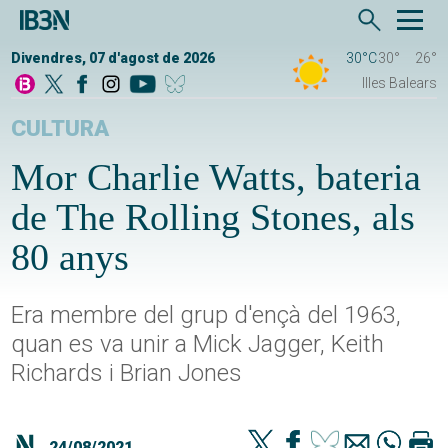
Divendres, 07 d'agost de 2026
30°C
30°
26°
Illes Balears
CULTURA
Mor Charlie Watts, bateria
de The Rolling Stones, als
80 anys
Era membre del grup d'ençà del 1963,
quan es va unir a Mick Jagger, Keith
Richards i Brian Jones
24/08/2021