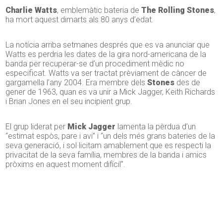
Charlie Watts
, emblemàtic bateria de
The Rolling Stones
,
ha mort aquest dimarts als 80 anys d’edat.
La notícia arriba setmanes després que es va anunciar que
Watts es perdria les dates de la gira nord-americana de la
banda per recuperar-se d’un procediment mèdic no
especificat. Watts va ser tractat prèviament de càncer de
gargamella l’any 2004. Era membre dels
Stones
des de
gener de 1963, quan es va unir a Mick Jagger, Keith Richards
i Brian Jones en el seu incipient grup.
El grup liderat per
Mick Jagger
lamenta la pèrdua d’un
“estimat espòs, pare i avi” i “un dels més grans bateries de la
seva generació, i sol·licitam amablement que es respecti la
privacitat de la seva família, membres de la banda i amics
pròxims en aquest moment difícil”.