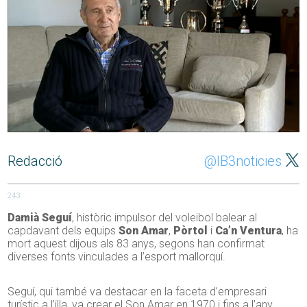
Redacció
@IB3noticies
243
Damià Seguí
, històric impulsor del voleibol balear al
capdavant dels equips
Son Amar
,
Pòrtol
i
Ca’n Ventura
, ha
mort aquest dijous als 83 anys, segons han confirmat
diverses fonts vinculades a l’esport mallorquí.
Seguí, qui també va destacar en la faceta d’empresari
turístic a l’illa, va crear el Son Amar en 1970 i fins a l’any