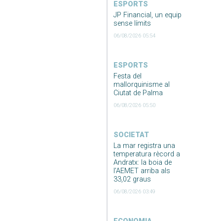
ESPORTS
JP Financial, un equip
sense límits
06/08/2026 05:54
ESPORTS
Festa del
mallorquinisme al
Ciutat de Palma
06/08/2026 05:50
SOCIETAT
La mar registra una
temperatura rècord a
Andratx: la boia de
l’AEMET arriba als
33,02 graus
06/08/2026 03:49