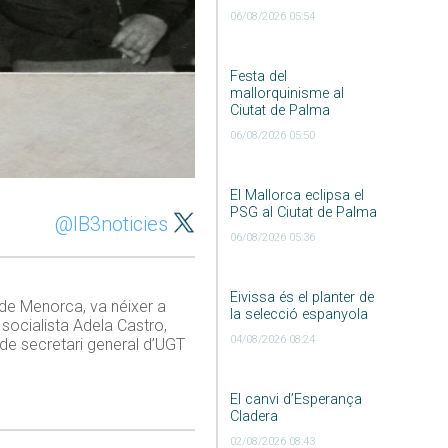
06/08/2026 05:54
Festa del
mallorquinisme al
Ciutat de Palma
06/08/2026 05:50
El Mallorca eclipsa el
PSG al Ciutat de Palma
@IB3noticies
06/08/2026 05:36
Eivissa és el planter de
 de Menorca, va néixer a
la selecció espanyola
 socialista Adela Castro,
04/08/2026 08:24
de secretari general d’UGT
El canvi d’Esperança
Cladera
02/08/2026 08:43