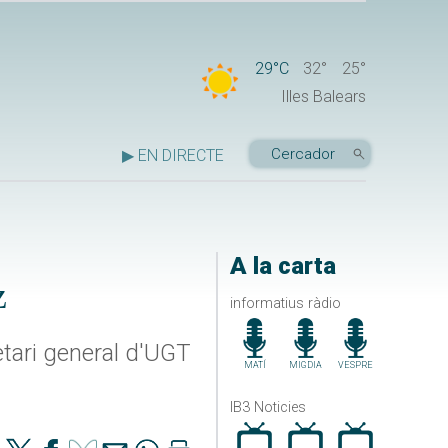
29°C
32°
25°
Illes Balears
▶ EN DIRECTE
A la carta
z
informatius ràdio
etari general d'UGT
MATÍ
MIGDIA
VESPRE
IB3 Noticies