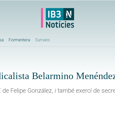
ssa
Formentera
Sumaris
ndicalista Belarmino Menénde
E de Felipe González, i també exercí de secr