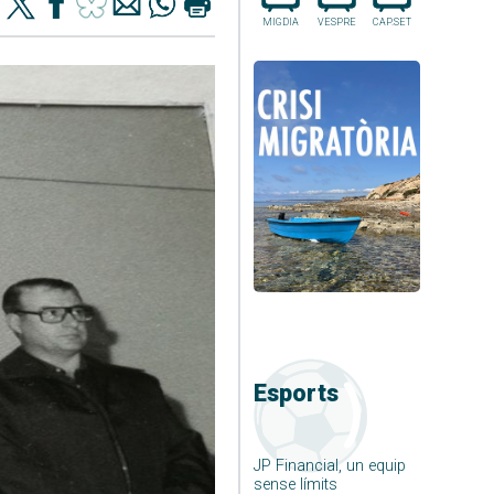
MIGDIA
VESPRE
CAP.SET
Esports
JP Financial, un equip
sense límits