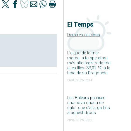
El Temps
Darreres edicions
L’aigua de la mar
marca la temperatura
més alta registrada mai
a les Illes: 33,02 ºC a la
boia de sa Dragonera
06/08/2026 02:44
Les Balears pateixen
una nova onada de
calor que s’allarga fins
a aquest dijous
20/07/2026 03:47