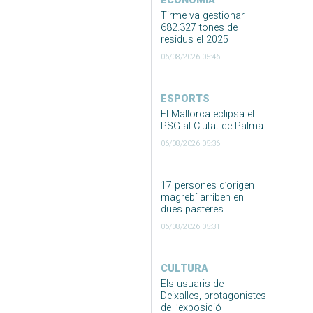
ECONOMIA
Tirme va gestionar
682.327 tones de
residus el 2025
06/08/2026 05:46
ESPORTS
El Mallorca eclipsa el
PSG al Ciutat de Palma
06/08/2026 05:36
17 persones d’origen
magrebí arriben en
dues pasteres
06/08/2026 05:31
CULTURA
Els usuaris de
Deixalles, protagonistes
de l’exposició