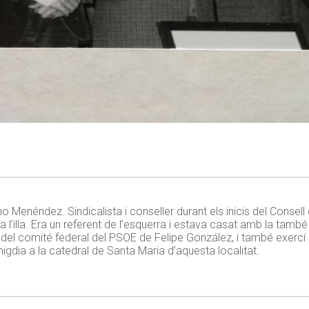
Menéndez. Sindicalista i conseller durant els inicis del Consell
a l’illa. Era un referent de l’esquerra i estava casat amb la també
del comité federal del PSOE de Felipe González, i també exercí 
migdia a la catedral de Santa Maria d’aquesta localitat.