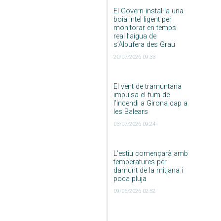
El Govern instal·la una
boia intel·ligent per
monitorar en temps
real l’aigua de
s’Albufera des Grau
20/07/2026 09:33
El vent de tramuntana
impulsa el fum de
l’incendi a Girona cap a
les Balears
03/07/2026 09:24
L’estiu començarà amb
temperatures per
damunt de la mitjana i
poca pluja
09/06/2026 02:52