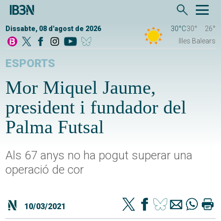
Dissabte, 08 d'agost de 2026
30°C
30°
26°
Illes Balears
ESPORTS
Mor Miquel Jaume,
president i fundador del
Palma Futsal
Als 67 anys no ha pogut superar una
operació de cor
10/03/2021