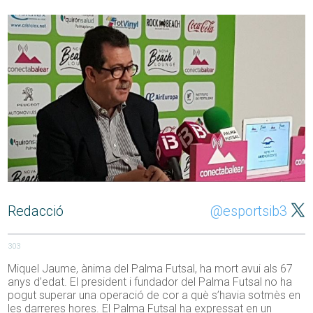
Redacció
@esportsib3
303
Miquel Jaume, ànima del Palma Futsal, ha mort avui als 67
anys d’edat. El president i fundador del Palma Futsal no ha
pogut superar una operació de cor a què s’havia sotmès en
les darreres hores. El Palma Futsal ha expressat en un