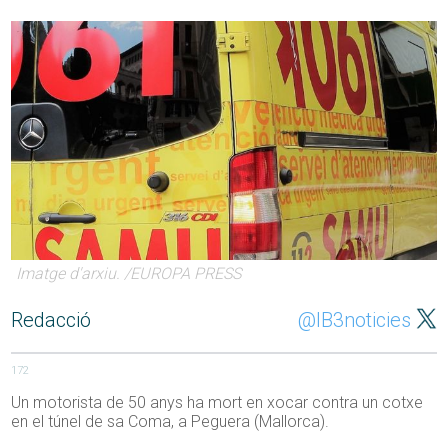
Imatge d'arxiu. /EUROPA PRESS
Redacció
@IB3noticies
172
Un motorista de 50 anys ha mort en xocar contra un cotxe
en el túnel de sa Coma, a Peguera (Mallorca).