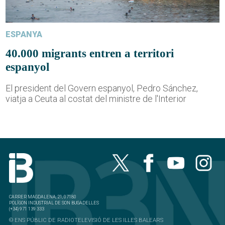
ESPANYA
40.000 migrants entren a territori
espanyol
El president del Govern espanyol, Pedro Sánchez,
viatja a Ceuta al costat del ministre de l'Interior
CARRER MAGDALENA, 21, 07180
POLÍGON INDUSTRIAL DE SON BUGADELLES
(+34) 971 139 333
© ENS PÚBLIC DE RADIOTELEVISIÓ DE LES ILLES BALEARS