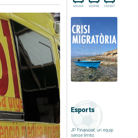
MIGDIA
VESPRE
CAP.SET
Esports
JP Financial, un equip
sense límits