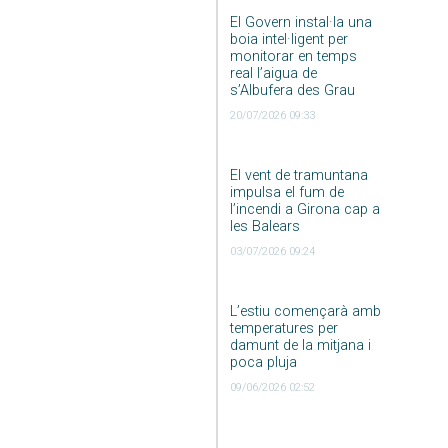
El Govern instal·la una
boia intel·ligent per
monitorar en temps
real l’aigua de
s’Albufera des Grau
20/07/2026 09:33
El vent de tramuntana
impulsa el fum de
l’incendi a Girona cap a
les Balears
03/07/2026 09:24
L’estiu començarà amb
temperatures per
damunt de la mitjana i
poca pluja
09/06/2026 02:52