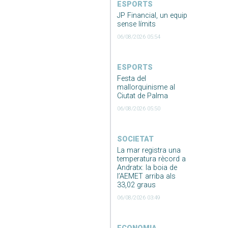
ESPORTS
JP Financial, un equip
sense límits
06/08/2026 05:54
ESPORTS
Festa del
mallorquinisme al
Ciutat de Palma
06/08/2026 05:50
SOCIETAT
La mar registra una
temperatura rècord a
Andratx: la boia de
l’AEMET arriba als
33,02 graus
06/08/2026 03:49