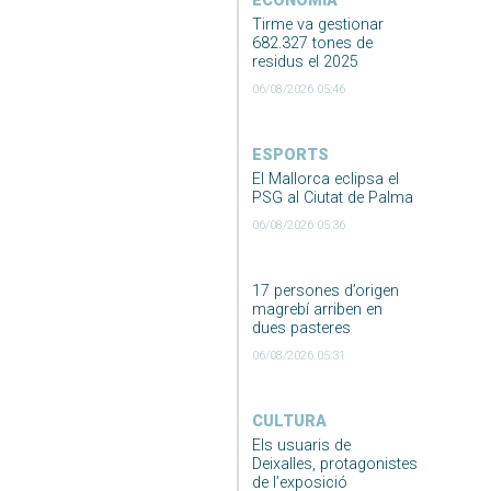
ECONOMIA
Tirme va gestionar
682.327 tones de
residus el 2025
06/08/2026 05:46
ESPORTS
El Mallorca eclipsa el
PSG al Ciutat de Palma
06/08/2026 05:36
17 persones d’origen
magrebí arriben en
dues pasteres
06/08/2026 05:31
CULTURA
Els usuaris de
Deixalles, protagonistes
de l’exposició