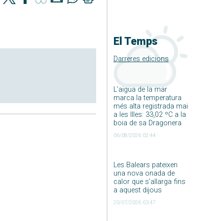
El Temps
Darreres edicions
L’aigua de la mar
marca la temperatura
més alta registrada mai
a les Illes: 33,02 ºC a la
boia de sa Dragonera
06/08/2026 02:44
Les Balears pateixen
una nova onada de
calor que s’allarga fins
a aquest dijous
20/07/2026 03:47