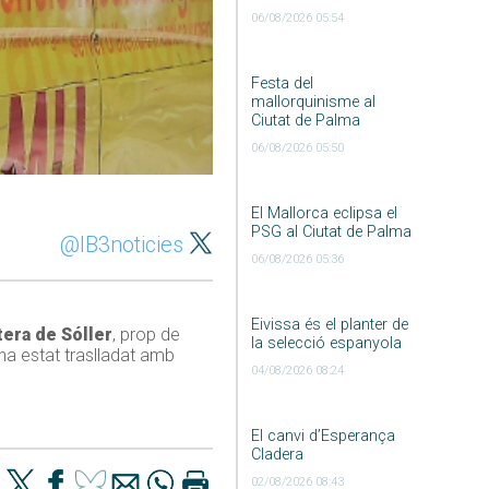
06/08/2026 05:54
Festa del
mallorquinisme al
Ciutat de Palma
06/08/2026 05:50
El Mallorca eclipsa el
PSG al Ciutat de Palma
@IB3noticies
06/08/2026 05:36
Eivissa és el planter de
tera de Sóller
, prop de
la selecció espanyola
e ha estat traslladat amb
04/08/2026 08:24
El canvi d’Esperança
Cladera
02/08/2026 08:43