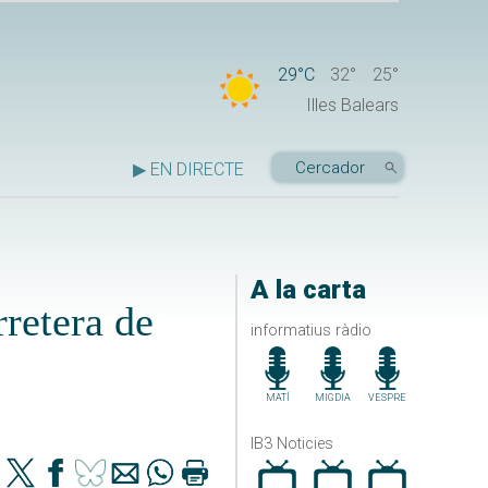
29°C
32°
25°
Illes Balears
▶ EN DIRECTE
A la carta
rretera de
informatius ràdio
MATÍ
MIGDIA
VESPRE
IB3 Noticies