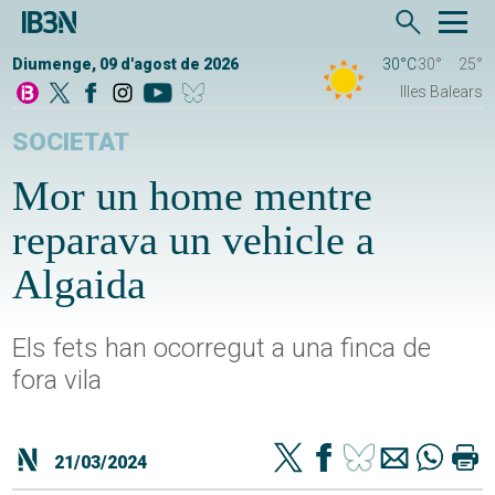
Diumenge, 09 d'agost de 2026
30°C
30°
25°
Illes Balears
SOCIETAT
Mor un home mentre
reparava un vehicle a
Algaida
Els fets han ocorregut a una finca de
fora vila
21/03/2024