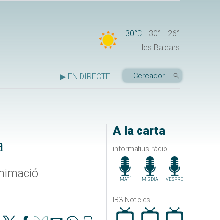
30°C
30°
26°
Illes Balears
▶ EN DIRECTE
A la carta
a
informatius ràdio
animació
MATÍ
MIGDIA
VESPRE
IB3 Noticies