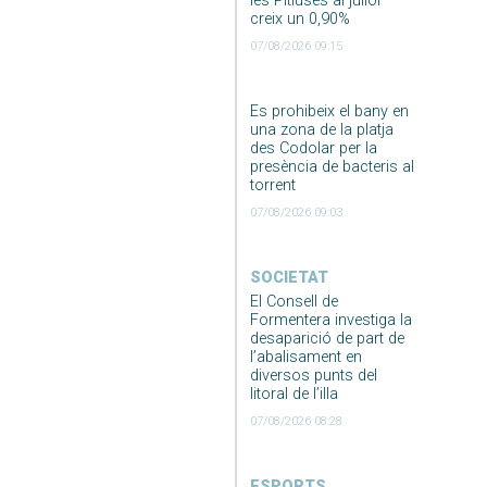
les Pitiüses al juliol
creix un 0,90%
07/08/2026 09:15
Es prohibeix el bany en
una zona de la platja
des Codolar per la
presència de bacteris al
torrent
07/08/2026 09:03
SOCIETAT
El Consell de
Formentera investiga la
desaparició de part de
l’abalisament en
diversos punts del
litoral de l’illa
07/08/2026 08:28
ESPORTS