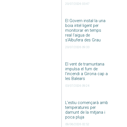
20/07/2026 03:47
El Govern instal·la una
boia intel·ligent per
monitorar en temps
real l’aigua de
s’Albufera des Grau
20/07/2026 09:33
El vent de tramuntana
impulsa el fum de
l’incendi a Girona cap a
les Balears
03/07/2026 09:24
L’estiu començarà amb
temperatures per
damunt de la mitjana i
poca pluja
09/06/2026 02:52