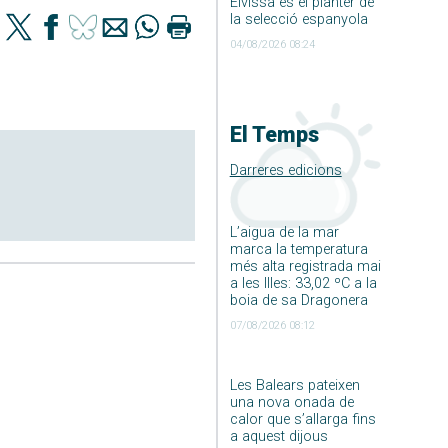
Eivissa és el planter de
la selecció espanyola
04/08/2026 08:24
El Temps
Darreres edicions
L’aigua de la mar
marca la temperatura
més alta registrada mai
a les Illes: 33,02 ºC a la
boia de sa Dragonera
07/08/2026 08:12
Les Balears pateixen
una nova onada de
calor que s’allarga fins
a aquest dijous