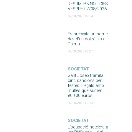
RESUM IB3 NOTÍCIES
VESPRE 07/08/2026
07/08/2026 09:34
Es precipita un home
des d’un dotzè pis a
Palma
07/08/2026 09:27
SOCIETAT
Sant Josep tramita
cinc sancions per
festes il·legals amb
multes que sumen
800.00 euros
07/08/2026 09:14
SOCIETAT
L’ocupació hotelera a