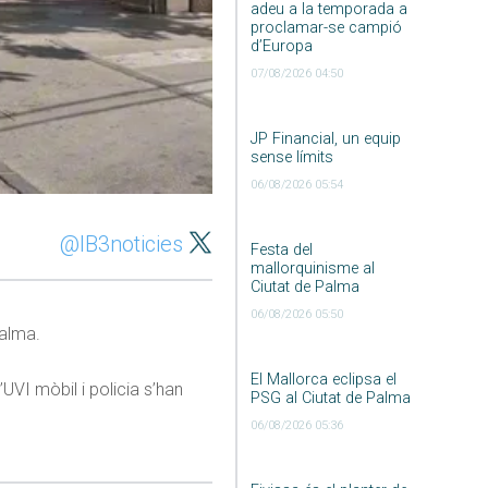
adeu a la temporada a
proclamar-se campió
d’Europa
07/08/2026 04:50
JP Financial, un equip
sense límits
06/08/2026 05:54
@IB3noticies
Festa del
mallorquinisme al
Ciutat de Palma
06/08/2026 05:50
Palma.
El Mallorca eclipsa el
UVI mòbil i policia s’han
PSG al Ciutat de Palma
06/08/2026 05:36