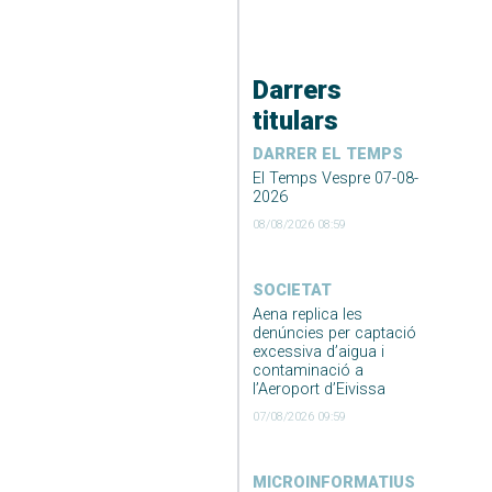
Darrers
titulars
DARRER EL TEMPS
El Temps Vespre 07-08-
2026
08/08/2026 08:59
SOCIETAT
Aena replica les
denúncies per captació
excessiva d’aigua i
contaminació a
l’Aeroport d’Eivissa
07/08/2026 09:59
MICROINFORMATIUS