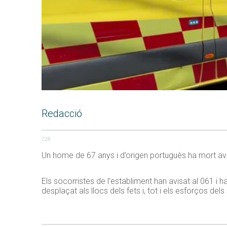
Redacció
228
Un home de 67 anys i d’origen portuguès ha mort avui 
Els socorristes de l’establiment han avisat al 061 i 
desplaçat als llocs dels fets i, tot i els esforços dels 