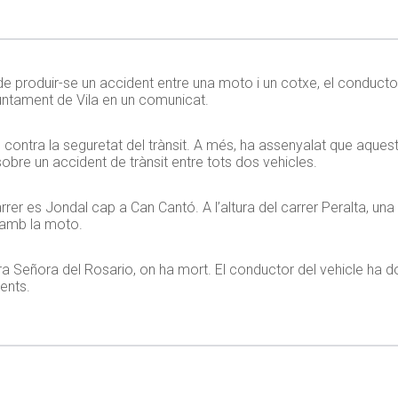
 produir-se un accident entre una moto i un cotxe, el conductor
juntament de Vila en un comunicat.
te contra la seguretat del trànsit. A més, ha assenyalat que aques
 sobre un accident de trànsit entre tots dos vehicles.
carrer es Jondal cap a Can Cantó. A l’altura del carrer Peralta, un
t amb la moto.
stra Señora del Rosario, on ha mort. El conductor del vehicle ha d
ents.