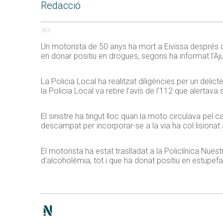
Redacció
183
Un motorista de 50 anys ha mort a Eivissa després de
en donar positiu en drogues, segons ha informat l’A
La Policia Local ha realitzat diligències per un delic
la Policia Local va rebre l’avís de l’112 que alertava
El sinistre ha tingut lloc quan la moto circulava pel 
descampat per incorporar-se a la via ha col·lisiona
El motorista ha estat traslladat a la Policlínica Nue
d’alcoholèmia, tot i que ha donat positiu en estupefa