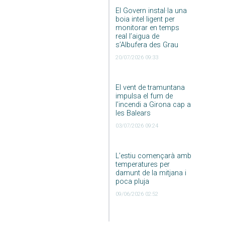
El Govern instal·la una
boia intel·ligent per
monitorar en temps
real l’aigua de
s’Albufera des Grau
20/07/2026 09:33
El vent de tramuntana
impulsa el fum de
l’incendi a Girona cap a
les Balears
03/07/2026 09:24
L’estiu començarà amb
temperatures per
damunt de la mitjana i
poca pluja
09/06/2026 02:52