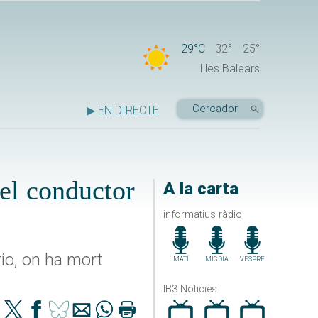
29°C
32°
25°
Illes Balears
▶ EN DIRECTE
 el conductor
A la carta
informatius ràdio
rio, on ha mort
MATÍ
MIGDIA
VESPRE
IB3 Noticies