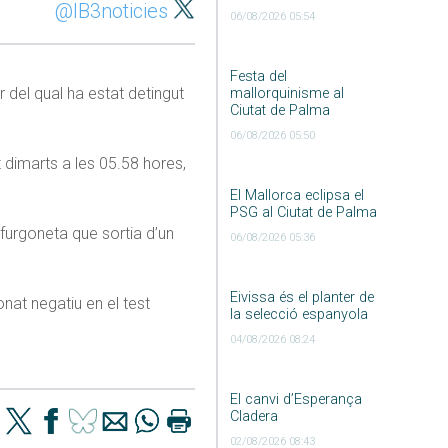
@IB3noticies
06/08/2026 05:54
Festa del
 del qual ha estat detingut
mallorquinisme al
Ciutat de Palma
06/08/2026 05:50
t dimarts a les 05.58 hores,
El Mallorca eclipsa el
PSG al Ciutat de Palma
a furgoneta que sortia d’un
06/08/2026 05:36
Eivissa és el planter de
onat negatiu en el test
la selecció espanyola
04/08/2026 08:24
El canvi d’Esperança
Cladera
02/08/2026 08:43