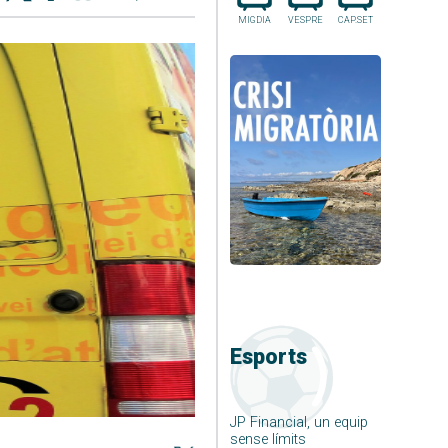
MIGDIA
VESPRE
CAP.SET
Esports
JP Financial, un equip
sense límits