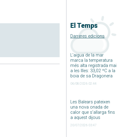
El Temps
Darreres edicions
L’aigua de la mar
marca la temperatura
més alta registrada mai
a les Illes: 33,02 ºC a la
boia de sa Dragonera
06/08/2026 02:44
Les Balears pateixen
una nova onada de
calor que s’allarga fins
a aquest dijous
20/07/2026 03:47