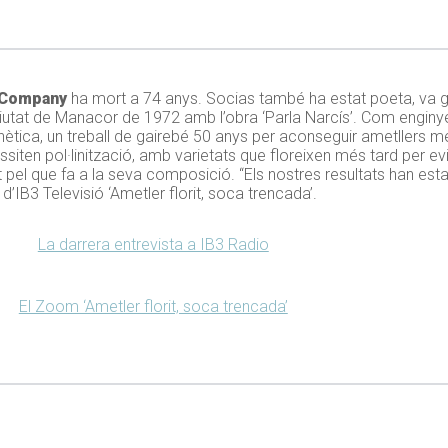
 Company
ha mort a 74 anys. Socias també ha estat poeta, va g
tat de Manacor de 1972 amb l’obra ‘Parla Narcís’. Com enginyer
 genètica, un treball de gairebé 50 anys per aconseguir ametllers 
siten pol·linització, amb varietats que floreixen més tard per ev
 pel que fa a la seva composició. “Els nostres resultats han esta
IB3 Televisió ‘Ametler florit, soca trencada’.
La darrera entrevista a IB3 Radio
El Zoom ‘Ametler florit, soca trencada’