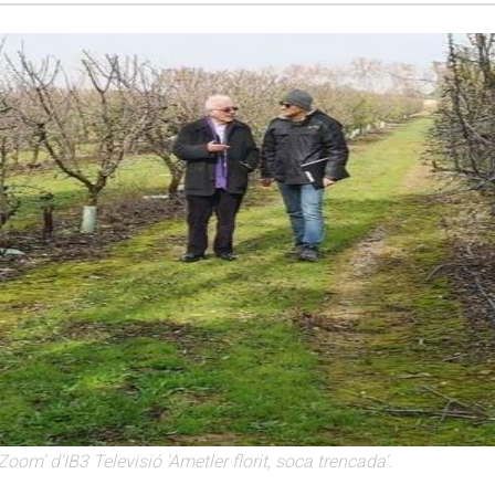
om' d'IB3 Televisió 'Ametler florit, soca trencada'.