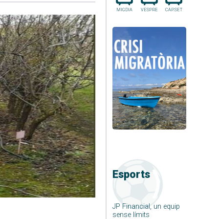
MIGDIA
VESPRE
CAP.SET
Esports
JP Financial, un equip
sense límits