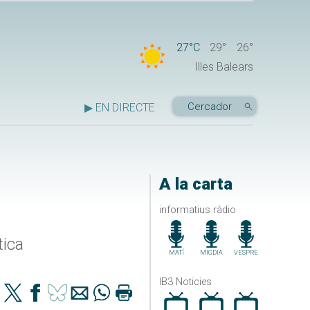
27°C
29°
26°
Illes Balears
▶ EN DIRECTE
A la carta
informatius ràdio
tica
MATÍ
MIGDIA
VESPRE
IB3 Noticies