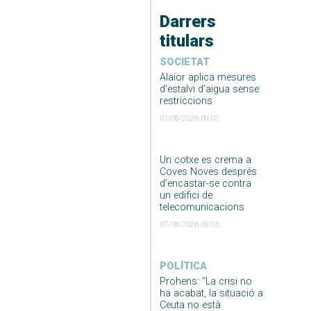
Darrers
titulars
SOCIETAT
Alaior aplica mesures
d’estalvi d’aigua sense
restriccions
07/08/2026 09:02
Un cotxe es crema a
Coves Noves després
d’encastar-se contra
un edifici de
telecomunicacions
07/08/2026 09:03
POLÍTICA
Prohens: “La crisi no
ha acabat, la situació a
Ceuta no està