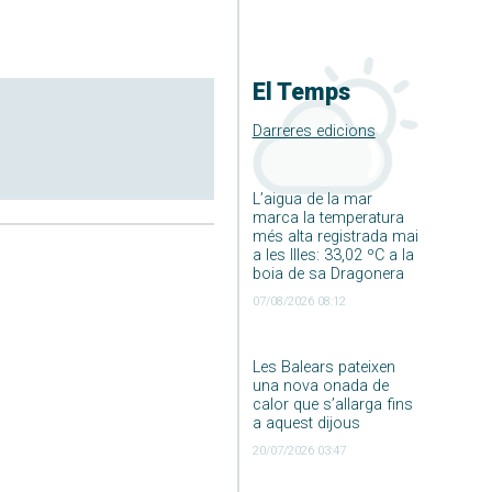
El Temps
Darreres edicions
L’aigua de la mar
marca la temperatura
més alta registrada mai
a les Illes: 33,02 ºC a la
boia de sa Dragonera
07/08/2026 08:12
Les Balears pateixen
una nova onada de
calor que s’allarga fins
a aquest dijous
20/07/2026 03:47