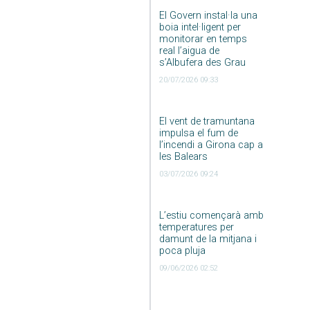
El Govern instal·la una
boia intel·ligent per
monitorar en temps
real l’aigua de
s’Albufera des Grau
20/07/2026 09:33
El vent de tramuntana
impulsa el fum de
l’incendi a Girona cap a
les Balears
03/07/2026 09:24
L’estiu començarà amb
temperatures per
damunt de la mitjana i
poca pluja
09/06/2026 02:52