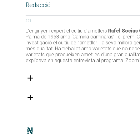
Redacció
271
L’enginyer i expert el cultiu d’ametlers
Rafel Socias
Palma de 1968 amb ‘Camina caminaràs’ i el premi Ciu
investigació el cultiu de l’ametller i la seva millora
més qualitat. Ha treballat amb varietats que no neces
varietats que produeixen ametlles d’una gran qualitat
explicava en aquesta entrevista al programa ‘Zoom’ d’