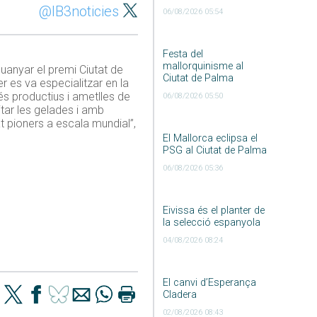
@IB3noticies
06/08/2026 05:54
Festa del
mallorquinisme al
uanyar el premi Ciutat de
Ciutat de Palma
 es va especialitzar en la
més productius i ametlles de
06/08/2026 05:50
itar les gelades i amb
t pioners a escala mundial”,
El Mallorca eclipsa el
PSG al Ciutat de Palma
06/08/2026 05:36
Eivissa és el planter de
la selecció espanyola
04/08/2026 08:24
El canvi d’Esperança
Cladera
02/08/2026 08:43