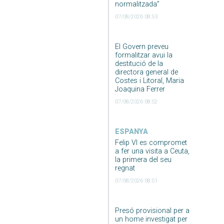
normalitzada”
07/08/2026 08:53
El Govern preveu
formalitzar avui la
destitució de la
directora general de
Costes i Litoral, Maria
Joaquina Ferrer
07/08/2026 08:52
ESPANYA
Felip VI es compromet
a fer una visita a Ceuta,
la primera del seu
regnat
07/08/2026 08:51
Presó provisional per a
un home investigat per