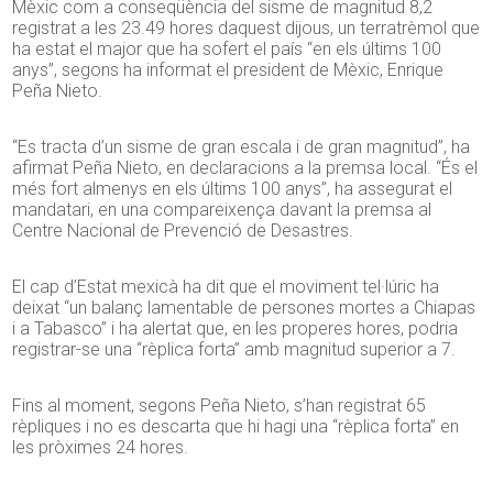
Mèxic com a conseqüència del sisme de magnitud 8,2
registrat a les 23.49 hores daquest dijous, un terratrèmol que
ha estat el major que ha sofert el país “en els últims 100
anys”, segons ha informat el president de Mèxic, Enrique
Peña Nieto.
“Es tracta d’un sisme de gran escala i de gran magnitud”, ha
afirmat Peña Nieto, en declaracions a la premsa local. “És el
més fort almenys en els últims 100 anys”, ha assegurat el
mandatari, en una compareixença davant la premsa al
Centre Nacional de Prevenció de Desastres.
El cap d’Estat mexicà ha dit que el moviment tel·lúric ha
deixat “un balanç lamentable de persones mortes a Chiapas
i a Tabasco” i ha alertat que, en les properes hores, podria
registrar-se una “rèplica forta” amb magnitud superior a 7.
Fins al moment, segons Peña Nieto, s’han registrat 65
rèpliques i no es descarta que hi hagi una “rèplica forta” en
les pròximes 24 hores.