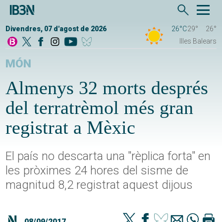
Divendres, 07 d'agost de 2026
26°C
29°
26°
Illes Balears
MÓN
Almenys 32 morts després
del terratrèmol més gran
registrat a Mèxic
El país no descarta una "rèplica forta" en
les pròximes 24 hores del sisme de
magnitud 8,2 registrat aquest dijous
08/09/2017