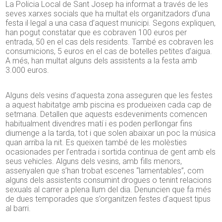
La Policia Local de Sant Josep ha informat a través de les
seves xarxes socials que ha multat els organitzadors d’una
festa il·legal a una casa d’aquest municipi. Segons expliquen,
han pogut constatar que es cobraven 100 euros per
entrada, 50 en el cas dels residents. També es cobraven les
consumicions, 5 euros en el cas de botelles petites d’aigua.
A més, han multat alguns dels assistents a la festa amb
3.000 euros.
Alguns dels vesins d’aquesta zona asseguren que les festes
a aquest habitatge amb piscina es produeixen cada cap de
setmana. Detallen que aquests esdeveniments comencen
habitualment divendres matí i es poden perllongar fins
diumenge a la tarda, tot i que solen abaixar un poc la música
quan arriba la nit. Es queixen també de les molèsties
ocasionades per l’entrada i sortida continua de gent amb els
seus vehicles. Alguns dels vesins, amb fills menors,
assenyalen que s’han trobat escenes “lamentables”, com
alguns dels assistents consumint drogues o tenint relacions
sexuals al carrer a plena llum del dia. Denuncien que fa més
de dues temporades que s’organitzen festes d’aquest tipus
al barri.