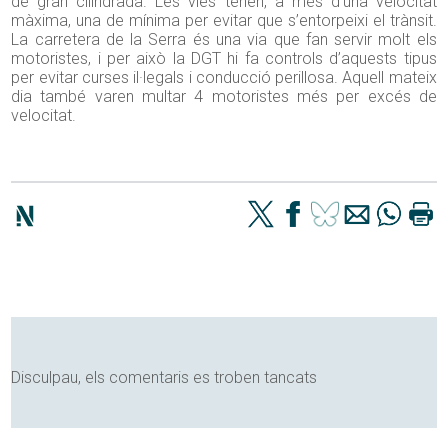
de gran cilindrada. Les vies tenen, a més d’una velocitat
màxima, una de mínima per evitar que s’entorpeixi el trànsit.
La carretera de la Serra és una via que fan servir molt els
motoristes, i per això la DGT hi fa controls d’aquests tipus
per evitar curses il·legals i conducció perillosa. Aquell mateix
dia també varen multar 4 motoristes més per excés de
velocitat.
Disculpau, els comentaris es troben tancats