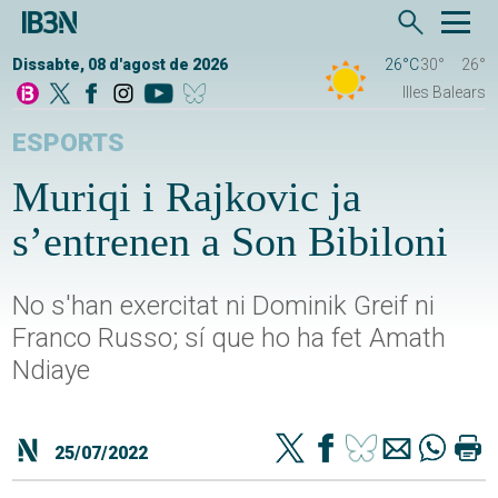
Dissabte, 08 d'agost de 2026
26°C
30°
26°
Illes Balears
ESPORTS
Muriqi i Rajkovic ja
s’entrenen a Son Bibiloni
No s'han exercitat ni Dominik Greif ni
Franco Russo; sí que ho ha fet Amath
Ndiaye
25/07/2022