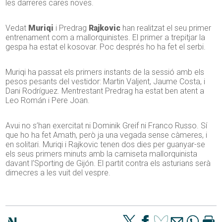
les darreres cares noves.
Vedat
Muriqi
i Predrag
Rajkovic
han realitzat el seu primer
entrenament com a mallorquinistes. El primer a trepitjar la
gespa ha estat el kosovar. Poc després ho ha fet el serbi.
Muriqi ha passat els primers instants de la sessió amb els
pesos pesants del vestidor: Martin Valjent, Jaume Costa, i
Dani Rodríguez. Mentrestant Predrag ha estat ben atent a
Leo Román i Pere Joan.
Avui no s’han exercitat ni Dominik Greif ni Franco Russo. Sí
que ho ha fet Amath, però ja una vegada sense càmeres, i
en solitari. Muriqi i Rajkovic tenen dos dies per guanyar-se
els seus primers minuts amb la camiseta mallorquinista
davant l’Sporting de Gijón. El partit contra els asturians serà
dimecres a les vuit del vespre.