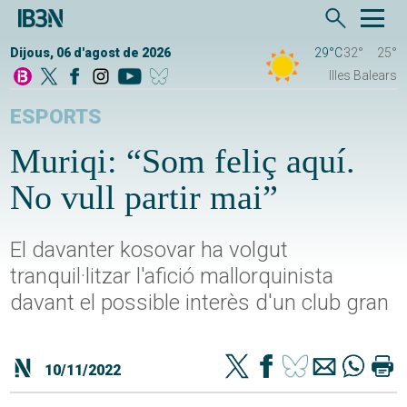
Dijous, 06 d'agost de 2026
29°C
32°
25°
Illes Balears
ESPORTS
Muriqi: “Som feliç aquí.
No vull partir mai”
El davanter kosovar ha volgut
tranquil·litzar l'afició mallorquinista
davant el possible interès d'un club gran
10/11/2022