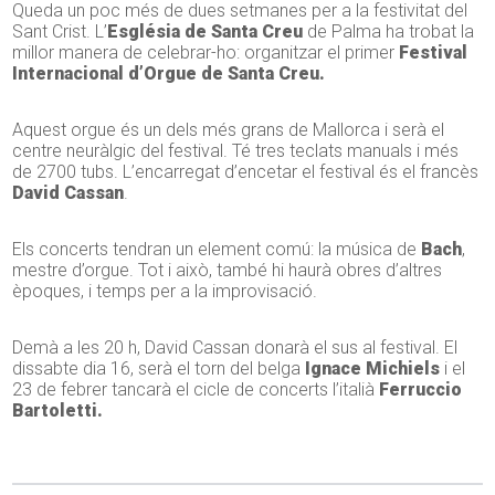
Queda un poc més de dues setmanes per a la festivitat del
Sant Crist. L’
Església de Santa Creu
de Palma ha trobat la
millor manera de celebrar-ho: organitzar el primer
Festival
Internacional d’Orgue de Santa Creu.
Aquest orgue és un dels més grans de Mallorca i serà el
centre neuràlgic del festival. Té tres teclats manuals i més
de 2700 tubs. L’encarregat d’encetar el festival és el francès
David Cassan
.
Els concerts tendran un element comú: la música de
Bach
,
mestre d’orgue. Tot i això, també hi haurà obres d’altres
èpoques, i temps per a la improvisació.
Demà a les 20 h, David Cassan donarà el sus al festival. El
dissabte dia 16, serà el torn del belga
Ignace Michiels
i el
23 de febrer tancarà el cicle de concerts l’italià
Ferruccio
Bartoletti.