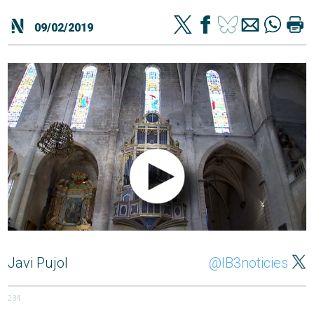
09/02/2019
Javi Pujol
@IB3noticies
234