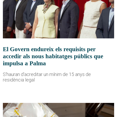
El Govern endureix els requisits per
accedir als nous habitatges públics que
impulsa a Palma
S'hauran d'acreditar un mínim de 15 anys de
residència legal