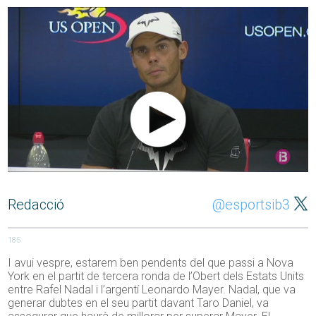
Redacció
@esportsib3
185
I avui vespre, estarem ben pendents del que passi a Nova
York en el partit de tercera ronda de l’Obert dels Estats Units
entre Rafel Nadal i l’argentí Leonardo Mayer. Nadal, que va
generar dubtes en el seu partit davant Taro Daniel, va