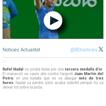
Noticies Actualitat
@IB3noticies
217
Rafel Nadal
no podrà lluitar per una
tercera medalla d’or
.
El manacorí va caure ahir contra l’argentí
Juan Martín del
Potro
, en una batalla que es va allargar
més de tres
hores
. Nadal va perdre, però acabà satisfet perquè ho va
deixar tot sobre la pista.