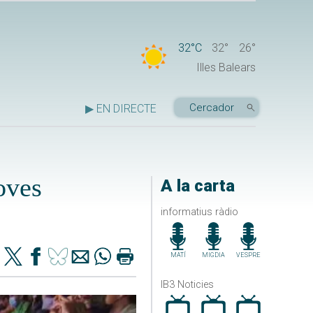
32°C
32°
26°
Illes Balears
▶ EN DIRECTE
oves
A la carta
informatius ràdio
MATÍ
MIGDIA
VESPRE
IB3 Noticies