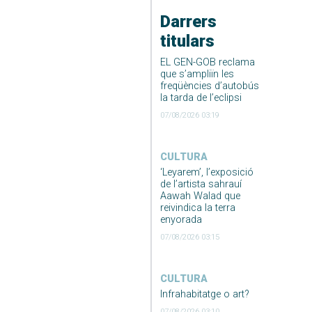
Darrers
titulars
EL GEN-GOB reclama
que s’ampliïn les
freqüències d’autobús
la tarda de l’eclipsi
07/08/2026 03:19
CULTURA
‘Leyarem’, l’exposició
de l’artista sahrauí
Aawah Walad que
reivindica la terra
enyorada
07/08/2026 03:15
CULTURA
Infrahabitatge o art?
07/08/2026 03:10