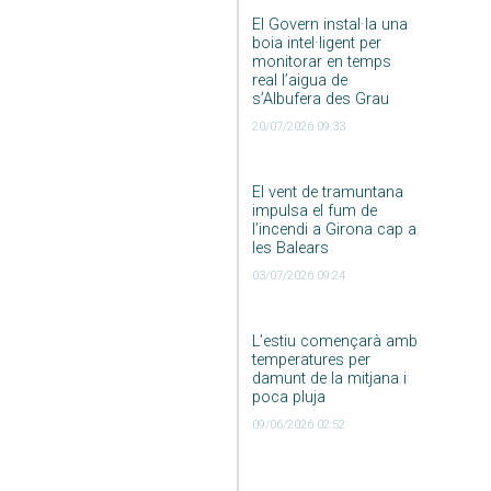
El Govern instal·la una
boia intel·ligent per
monitorar en temps
real l’aigua de
s’Albufera des Grau
20/07/2026 09:33
El vent de tramuntana
impulsa el fum de
l’incendi a Girona cap a
les Balears
03/07/2026 09:24
L’estiu començarà amb
temperatures per
damunt de la mitjana i
poca pluja
09/06/2026 02:52