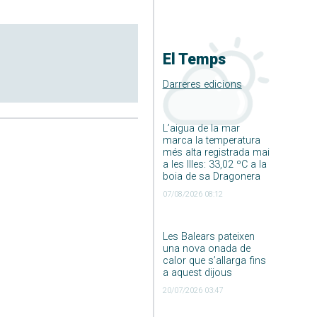
El Temps
Darreres edicions
L’aigua de la mar
marca la temperatura
més alta registrada mai
a les Illes: 33,02 ºC a la
boia de sa Dragonera
07/08/2026 08:12
Les Balears pateixen
una nova onada de
calor que s’allarga fins
a aquest dijous
20/07/2026 03:47