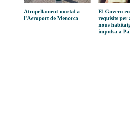
Atropellament mortal a
El Govern en
l’Aeroport de Menorca
requisits per 
nous habitatg
impulsa a P