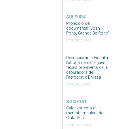
CULTURA
Projecció del
documental “Joan
Pons, Grande Barítono”
07/08/2026 03:09
Denunciaran a Fiscalia
l’abocament d’aigües
fecals provinents de la
depuradora de
l’aeroport d’Eivissa
07/08/2026 03:08
SOCIETAT
Calor extrema al
mercat ambulant de
Ciutadella
07/08/2026 03:04