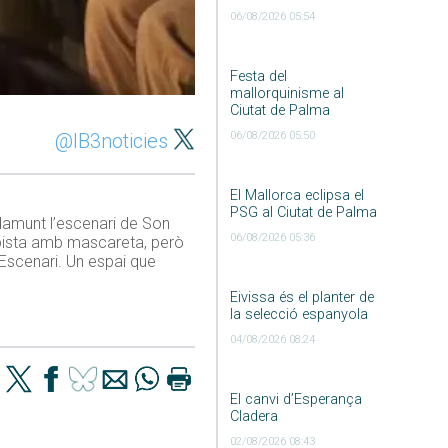
06/08/2026 05:54
Festa del
mallorquinisme al
Ciutat de Palma
@IB3noticies
06/08/2026 05:50
El Mallorca eclipsa el
PSG al Ciutat de Palma
damunt l’escenari de Son
06/08/2026 05:36
e pista amb mascareta, però
 Escenari. Un espai que
Eivissa és el planter de
la selecció espanyola
04/08/2026 08:24
El canvi d’Esperança
Cladera
02/08/2026 08:43