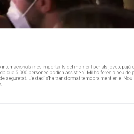
s internacionals més importants del moment per als joves, pujà 
gada que 5.000 persones podien assistir-hi. Mil ho feren a peu d
 de seguretat. L’estadi s’ha transformat temporalment en el Nou
o.