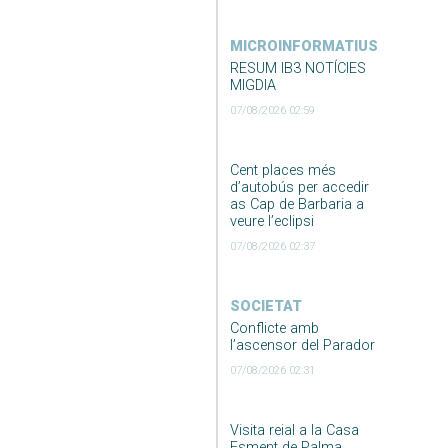
MICROINFORMATIUS
RESUM IB3 NOTÍCIES
MIGDIA
07/08/2026 02:59
Cent places més
d’autobús per accedir
as Cap de Barbaria a
veure l’eclipsi
07/08/2026 02:37
SOCIETAT
Conflicte amb
l’ascensor del Parador
07/08/2026 02:31
Visita reial a la Casa
Esment de Palma