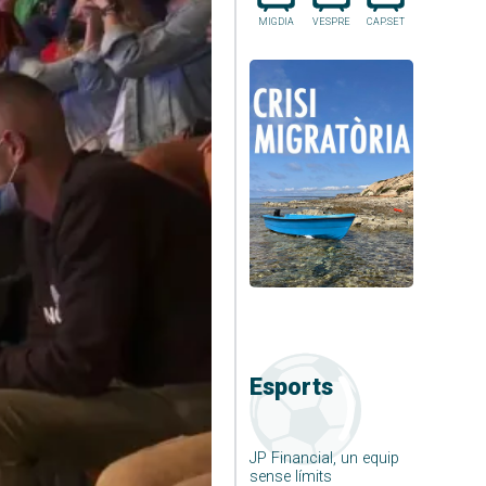
MIGDIA
VESPRE
CAP.SET
Esports
JP Financial, un equip
sense límits