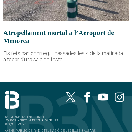
Atropellament mortal a l’Aeroport de
Menorca
Els fets han ocorregut passades les 4 de la matinada,
a tocar d'una sala de festa
CARRER MAGDALENA, 21, 07180
POLÍGON INDUSTRIAL DE SON BUGADELLES
(+34) 971 139 333
© ENS PÚBLIC DE RADIOTELEVISIÓ DE LES ILLES BALEARS