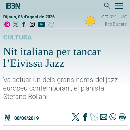
Dijous, 06 d'agost de 2026
31°C
32°
25°
Illes Balears
CULTURA
Nit italiana per tancar
l’Eivissa Jazz
Va actuar un dels grans noms del jazz
europeu contemporani, el pianista
Stefano Bollani
08/09/2019