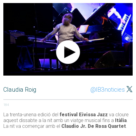
Claudia Roig
@IB3noticies
184
La trenta-unena edició del
festival Eivissa Jazz
va cloure
aquest dissabte a la nit amb un viatge musical fins a
Itàlia
.
La nit va començar amb el
Claudio Jr. De Rosa Quartet
.