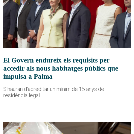
El Govern endureix els requisits per
accedir als nous habitatges públics que
impulsa a Palma
S'hauran d'acreditar un mínim de 15 anys de
residència legal