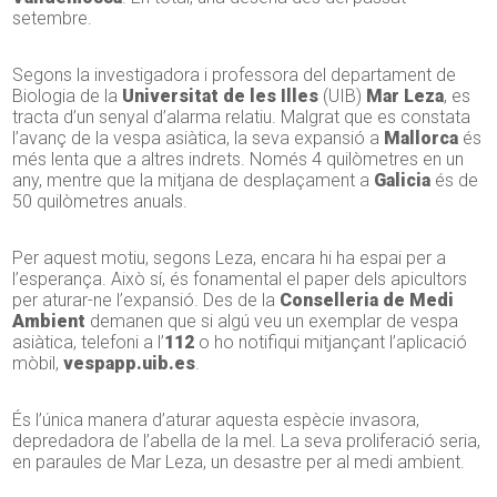
setembre.
Segons la investigadora i professora del departament de
Biologia de la
Universitat de les Illes
(UIB)
Mar Leza
, es
tracta d’un senyal d’alarma relatiu. Malgrat que es constata
l’avanç de la vespa asiàtica, la seva expansió a
Mallorca
és
més lenta que a altres indrets. Només 4 quilòmetres en un
any, mentre que la mitjana de desplaçament a
Galicia
és de
50 quilòmetres anuals.
Per aquest motiu, segons Leza, encara hi ha espai per a
l’esperança. Això sí, és fonamental el paper dels apicultors
per aturar-ne l’expansió. Des de la
Conselleria de Medi
Ambient
demanen que si algú veu un exemplar de vespa
asiàtica, telefoni a l’
112
o ho notifiqui mitjançant l’aplicació
mòbil,
vespapp.uib.es
.
És l’única manera d’aturar aquesta espècie invasora,
depredadora de l’abella de la mel. La seva proliferació seria,
en paraules de Mar Leza, un desastre per al medi ambient.