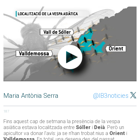
Maria Antònia Serra
@IB3noticies
187
Fins aquest cap de setmana la presència de la vespa
asiàtica estava localitzada entre
Sóller
i
Deià
. Però un
apicultor va donar l’avís: ja se n’han trobat nius a
Orient
i
Valldemossa
. En total, una desena des del passat