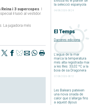
Eivissa és el planter de
la selecció espanyola
a Reina i 3 supercopes
. I
04/08/2026 08:24
special il·lusió al vestidor.
s. La jugadora més
El Temps
Darreres edicions
L’aigua de la mar
marca la temperatura
més alta registrada mai
a les Illes: 33,02 ºC a la
boia de sa Dragonera
07/08/2026 08:12
Les Balears pateixen
una nova onada de
calor que s’allarga fins
a aquest dijous