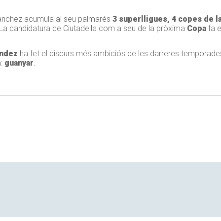
ánchez acumula al seu palmarès
3 superlligues, 4 copes de l
 La candidatura de Ciutadella com a seu de la pròxima
Copa
fa e
ndez
ha fet el discurs més ambiciós de les darreres temporade
a:
guanyar
.