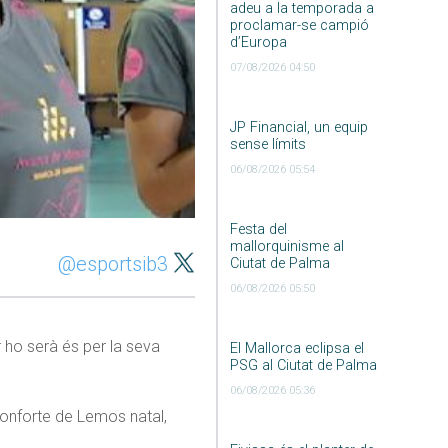
adeu a la temporada a
proclamar-se campió
d’Europa
07/08/2026 04:50
JP Financial, un equip
sense límits
06/08/2026 05:54
Festa del
mallorquinisme al
@esportsib3
Ciutat de Palma
06/08/2026 05:50
 ho serà és per la seva
El Mallorca eclipsa el
PSG al Ciutat de Palma
06/08/2026 05:36
Monforte de Lemos natal,