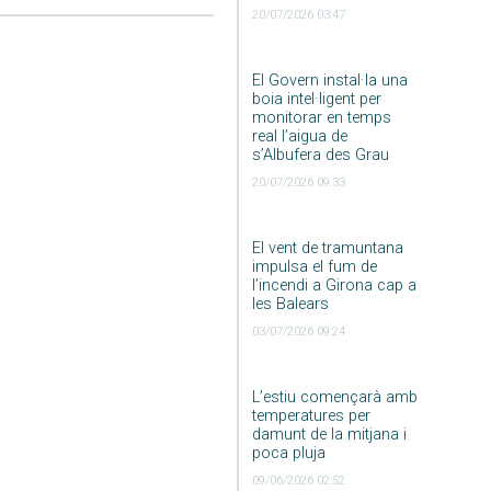
20/07/2026 03:47
El Govern instal·la una
boia intel·ligent per
monitorar en temps
real l’aigua de
s’Albufera des Grau
20/07/2026 09:33
El vent de tramuntana
impulsa el fum de
l’incendi a Girona cap a
les Balears
03/07/2026 09:24
L’estiu començarà amb
temperatures per
damunt de la mitjana i
poca pluja
09/06/2026 02:52