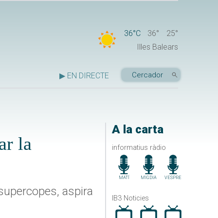
36°C
36°
25°
Illes Balears
▶ EN DIRECTE
A la carta
ar la
informatius ràdio
MATÍ
MIGDIA
VESPRE
 supercopes, aspira
IB3 Noticies