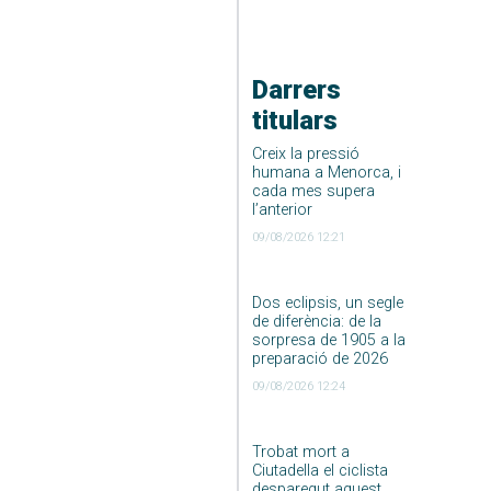
Darrers
titulars
Creix la pressió
humana a Menorca, i
cada mes supera
l’anterior
09/08/2026 12:21
Dos eclipsis, un segle
de diferència: de la
sorpresa de 1905 a la
preparació de 2026
09/08/2026 12:24
Trobat mort a
Ciutadella el ciclista
desparegut aquest