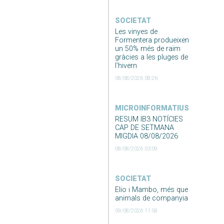
SOCIETAT
Les vinyes de
Formentera produeixen
un 50% més de raïm
gràcies a les pluges de
l’hivern
08/08/2026 08:26
MICROINFORMATIUS
RESUM IB3 NOTÍCIES
CAP DE SETMANA
MIGDIA 08/08/2026
08/08/2026 03:09
SOCIETAT
Elio i Mambo, més que
animals de companyia
09/08/2026 11:58