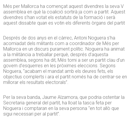
Més per Mallorca ha començat aquest divendres la seva V
assemblea en què la coalició sortirà ja com a partit. Aquest
divendres s’han votat els estatuts de la formació i serà
aquest dissabte quan es votin els diferents òrgans del partit
Després de dos anys en el càrrec, Antoni Noguera s’ha
acomiadat dels militants com a coordinador de Més per
Mallorca en un discurs purament polític. Noguera ha animat
a la militància a treballar perquè, després d’aquesta
assemblea, segons ha dit, Més torni a ser un partit clau d’un
govern d’esquerres en les pròximes eleccions. Segons
Noguera, “acabam el mandat amb els deures fets, els
objectius complerts i ara el partit només ha de centrar-se en
millorar els resultats electorals”.
Per la seva banda, Jaume Alzamora, que podria ostentar la
Secretaria general del partit, ha lloat la tasca feta per
Noguera i comptaran en la seva persona “en tot allò que
sigui necessari per al partit”.