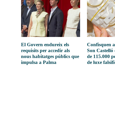
El Govern endureix els
Confisquen a
requisits per accedir als
Son Castelló
nous habitatges públics que
de 115.000 pe
impulsa a Palma
de luxe falsif