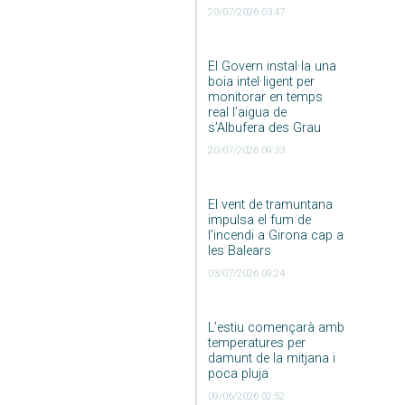
20/07/2026 03:47
El Govern instal·la una
boia intel·ligent per
monitorar en temps
real l’aigua de
s’Albufera des Grau
20/07/2026 09:33
El vent de tramuntana
impulsa el fum de
l’incendi a Girona cap a
les Balears
03/07/2026 09:24
L’estiu començarà amb
temperatures per
damunt de la mitjana i
poca pluja
09/06/2026 02:52