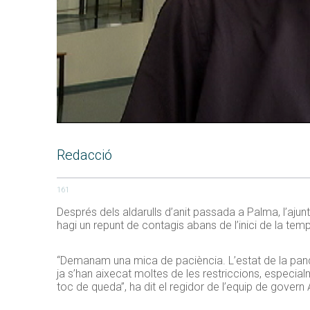
Redacció
161
Després dels aldarulls d’anit passada a Palma, l’aj
hagi un repunt de contagis abans de l’inici de la temp
“Demanam una mica de paciència. L’estat de la pan
ja s’han aixecat moltes de les restriccions, especi
toc de queda”, ha dit el regidor de l’equip de govern