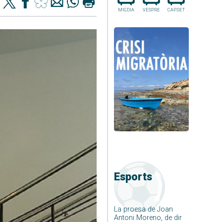
MIGDIA
VESPRE
CAP.SET
Esports
La proesa de Joan
Antoni Moreno, de dir