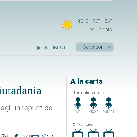
30°C
30°
25°
Illes Balears
▶ EN DIRECTE
A la carta
iutadania
informatius ràdio
hagi un repunt de
MATÍ
MIGDIA
VESPRE
IB3 Noticies