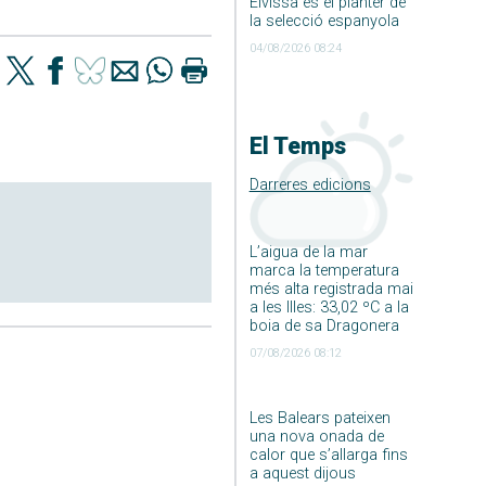
Eivissa és el planter de
la selecció espanyola
04/08/2026 08:24
El Temps
Darreres edicions
L’aigua de la mar
marca la temperatura
més alta registrada mai
a les Illes: 33,02 ºC a la
boia de sa Dragonera
07/08/2026 08:12
Les Balears pateixen
una nova onada de
calor que s’allarga fins
a aquest dijous