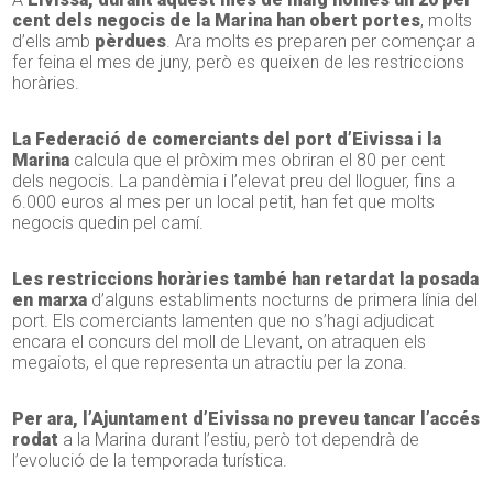
cent dels negocis de la Marina han obert portes
, molts
d’ells amb
pèrdues
. Ara molts es preparen per començar a
fer feina el mes de juny, però es queixen de les restriccions
horàries.
La Federació de comerciants del port d’Eivissa i la
Marina
calcula que el pròxim mes obriran el 80 per cent
dels negocis. La pandèmia i l’elevat preu del lloguer, fins a
6.000 euros al mes per un local petit, han fet que molts
negocis quedin pel camí.
Les restriccions horàries també han retardat la posada
en marxa
d’alguns establiments nocturns de primera línia del
port. Els comerciants lamenten que no s’hagi adjudicat
encara el concurs del moll de Llevant, on atraquen els
megaiots, el que representa un atractiu per la zona.
Per ara, l’Ajuntament d’Eivissa no preveu tancar l’accés
rodat
a la Marina durant l’estiu, però tot dependrà de
l’evolució de la temporada turística.