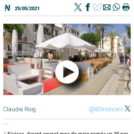
25/05/2021
Claudia Roig
@IB3noticies
212
A
Eivissa, durant aquest mes de maig només un 20 per