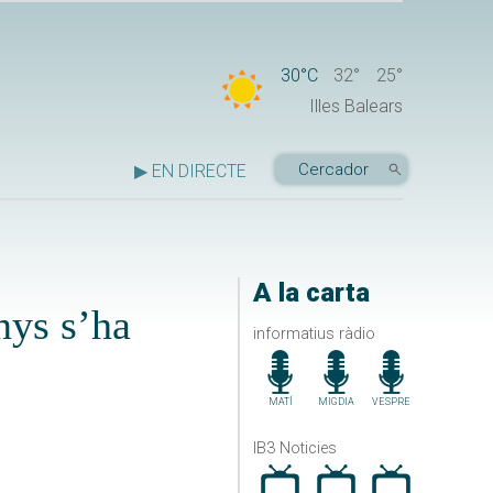
30°C
32°
25°
Illes Balears
▶ EN DIRECTE
A la carta
nys s’ha
informatius ràdio
MATÍ
MIGDIA
VESPRE
IB3 Noticies