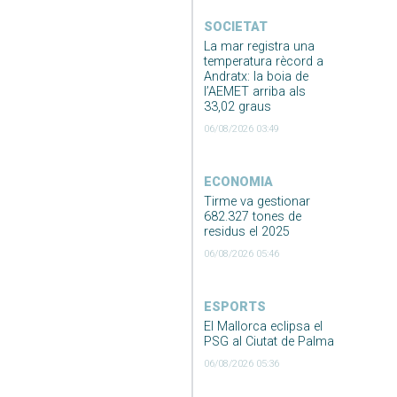
SOCIETAT
La mar registra una
temperatura rècord a
Andratx: la boia de
l’AEMET arriba als
33,02 graus
06/08/2026 03:49
ECONOMIA
Tirme va gestionar
682.327 tones de
residus el 2025
06/08/2026 05:46
ESPORTS
El Mallorca eclipsa el
PSG al Ciutat de Palma
06/08/2026 05:36