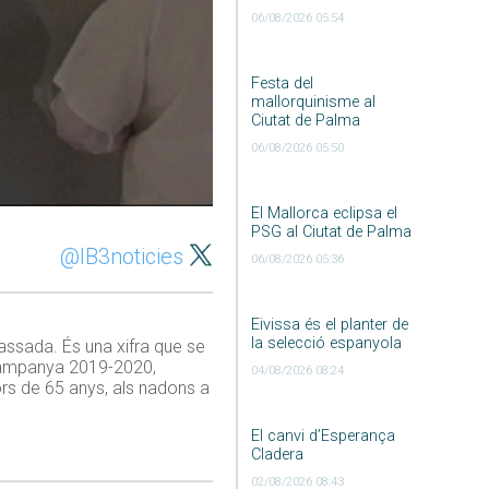
06/08/2026 05:54
Festa del
mallorquinisme al
Ciutat de Palma
06/08/2026 05:50
El Mallorca eclipsa el
PSG al Ciutat de Palma
@IB3noticies
06/08/2026 05:36
Eivissa és el planter de
la selecció espanyola
assada. És una xifra que se
a campanya 2019-2020,
04/08/2026 08:24
ors de 65 anys, als nadons a
El canvi d’Esperança
Cladera
02/08/2026 08:43