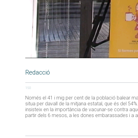
Redacció
150
Només el 41 i mig per cent de la població balear ma
situa per davall de la mitjana estatal, que és del 5
insisteix en la importància de vacunar-se contra aq
partir dels 6 mesos, a les dones embarassades i a al