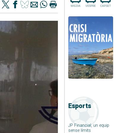
MIGDIA
VESPRE
CAP.SET
Esports
JP Financial, un equip
sense límits