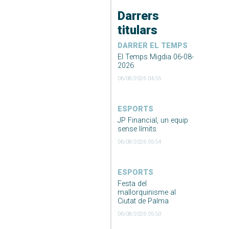
Darrers
titulars
DARRER EL TEMPS
El Temps Migdia 06-08-
2026
06/08/2026 04:55
ESPORTS
JP Financial, un equip
sense límits
06/08/2026 05:54
ESPORTS
Festa del
mallorquinisme al
Ciutat de Palma
06/08/2026 05:50