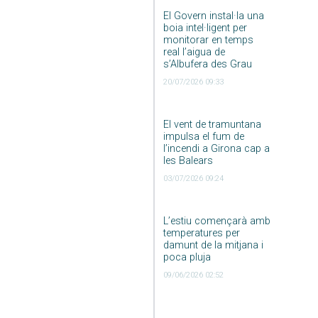
El Govern instal·la una
boia intel·ligent per
monitorar en temps
real l’aigua de
s’Albufera des Grau
20/07/2026 09:33
El vent de tramuntana
impulsa el fum de
l’incendi a Girona cap a
les Balears
03/07/2026 09:24
L’estiu començarà amb
temperatures per
damunt de la mitjana i
poca pluja
09/06/2026 02:52