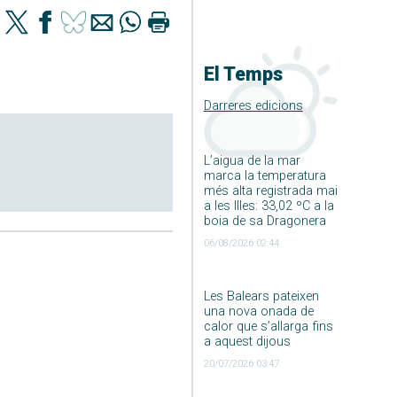
El Temps
Darreres edicions
L’aigua de la mar
marca la temperatura
més alta registrada mai
a les Illes: 33,02 ºC a la
boia de sa Dragonera
06/08/2026 02:44
Les Balears pateixen
una nova onada de
calor que s’allarga fins
a aquest dijous
20/07/2026 03:47