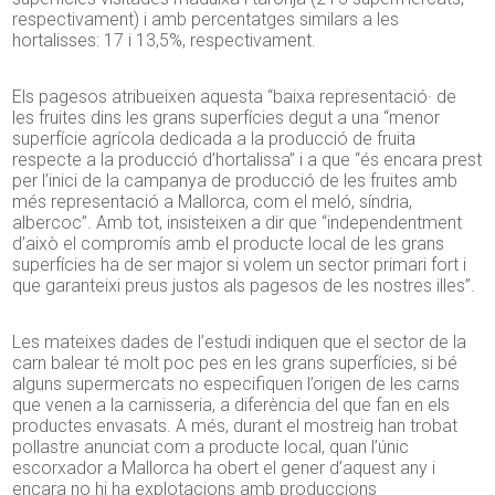
respectivament) i amb percentatges similars a les
hortalisses: 17 i 13,5%, respectivament.
Els pagesos atribueixen aquesta “baixa representació· de
les fruites dins les grans superfícies degut a una “menor
superfície agrícola dedicada a la producció de fruita
respecte a la producció d’hortalissa” i a que “és encara prest
per l’inici de la campanya de producció de les fruites amb
més representació a Mallorca, com el meló, síndria,
albercoc”. Amb tot, insisteixen a dir que “independentment
d’això el compromís amb el producte local de les grans
superfícies ha de ser major si volem un sector primari fort i
que garanteixi preus justos als pagesos de les nostres illes”.
Les mateixes dades de l’estudi indiquen que el sector de la
carn balear té molt poc pes en les grans superfícies, si bé
alguns supermercats no especifiquen l’origen de les carns
que venen a la carnisseria, a diferència del que fan en els
productes envasats. A més, durant el mostreig han trobat
pollastre anunciat com a producte local, quan l’únic
escorxador a Mallorca ha obert el gener d’aquest any i
encara no hi ha explotacions amb produccions