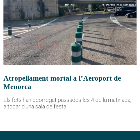
Atropellament mortal a l’Aeroport de
Menorca
Els fets han ocorregut passades les 4 de la matinada,
a tocar d'una sala de festa