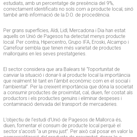
estudiats, amb un percentatge de presència del 9%,
correctament identificats no sols com a producte local, sinó
també amb informació de la D.O. de procedència.
Per grans superfícies, Aldi, Lidl, Mercadona i Dia han estat
aquells on Unió de Pagesos ha detectat menys producte
local. Per contra, Hipercentro, Grupo IFA, Eroski, Alcampo i
Carrefour sembla que tenen més varietat de productes
mallorquins en les seves prestatgeries.
El sector considera que ara Balears té “l’oportunitat de
canviar la situació i donar-li al producte local la importància
que realment té tant en l’àmbit econòmic com en el social i
l’ambiental”. Per la creixent importància que dóna la societat
a consumir productes de proximitat, cal, diuen, fer costat als
productors i els productes genuïns i eliminar despeses i
contaminació derivada del transport de mercaderies.
L’objectiu de l’estudi d’Unió de Pagesos de Mallorca és,
diuen, fomentar el consum de producte local perquè el
sector s’acosti “a un preu just”. Per això cal posar en valor la