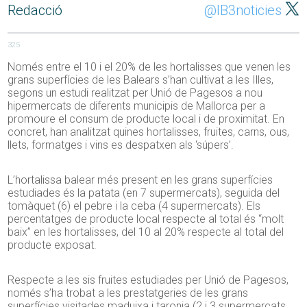
Redacció
@IB3noticies
325
Només entre el 10 i el 20% de les hortalisses que venen les
grans superfícies de les Balears s’han cultivat a les Illes,
segons un estudi realitzat per Unió de Pagesos a nou
hipermercats de diferents municipis de Mallorca per a
promoure el consum de producte local i de proximitat. En
concret, han analitzat quines hortalisses, fruites, carns, ous,
llets, formatges i vins es despatxen als ‘súpers’.
L’hortalissa balear més present en les grans superfícies
estudiades és la patata (en 7 supermercats), seguida del
tomàquet (6) el pebre i la ceba (4 supermercats). Els
percentatges de producte local respecte al total és “molt
baix” en les hortalisses, del 10 al 20% respecte al total del
producte exposat.
Respecte a les sis fruites estudiades per Unió de Pagesos,
només s’ha trobat a les prestatgeries de les grans
superfícies visitades maduixa i taronja (2 i 3 supermercats,