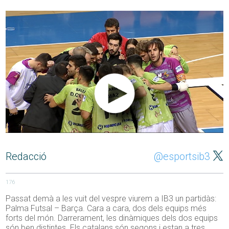
Redacció
@esportsib3
176
Passat demà a les vuit del vespre viurem a IB3 un partidàs:
Palma Futsal – Barça. Cara a cara, dos dels equips més
forts del món. Darrerament, les dinàmiques dels dos equips
són ben distintes. Els catalans són segons i estan a tres