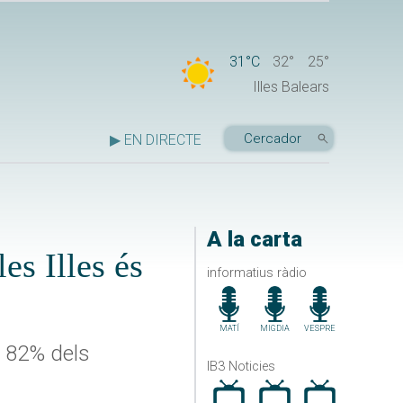
31°C
32°
25°
Illes Balears
▶ EN DIRECTE
A la carta
es Illes és
informatius ràdio
MATÍ
MIGDIA
VESPRE
el 82% dels
IB3 Noticies