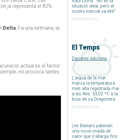
 són Delta. L’únic cas
Raúl Llona: ”No és la
cron ja representa el 82%
situació ideal, però el
nostre mercat va lent”
29/07/2026 05:22
nt
Delta
. Fa una setmana, la
El Temps
Darreres edicions
acunació actual és el factor
 exemple, no provoca tantes
L’aigua de la mar
marca la temperatura
més alta registrada mai
a les Illes: 33,02 ºC a la
boia de sa Dragonera
06/08/2026 01:25
Les Balears pateixen
una nova onada de
calor que s’allarga fins