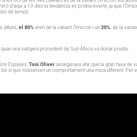
les UCI de les Illes Balears és de la variant Òmicron, els altres
 Però d’aquí a 10 dies la tendència es podria invertir, ja que l’Òmi
estió de temps.
 dilluns,
el 80%
eren de la variant Òmicron i un
20%
, de la varia
, quan una viatgera procedent de Sud-Àfrica va donar positiu.
Son Espases,
Toni Oliver
assegurava ahir que la gran taxa de v
 si bé sí que n’observen un comportament una mica diferent. Per