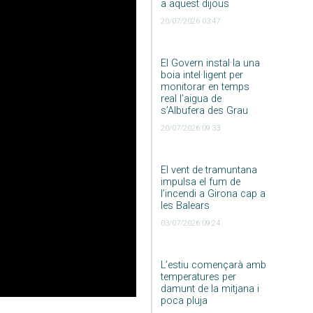
a aquest dijous
20/07/2026 03:47
El Govern instal·la una
boia intel·ligent per
monitorar en temps
real l’aigua de
s’Albufera des Grau
20/07/2026 09:33
El vent de tramuntana
impulsa el fum de
l’incendi a Girona cap a
les Balears
03/07/2026 09:24
L’estiu començarà amb
temperatures per
damunt de la mitjana i
poca pluja