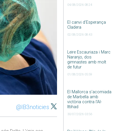
04/08/2026 08:24
El canvi d’Esperança
Cladera
02/08/2026 08:43
Leire Escauriaza i Marc
Naranjo, dos
gimnastes amb molt
de futur
01/08/2026 05:59
El Mallorca s’acomiada
de Marbella amb
victòria contra l’Al-
@IB3noticies
Ittihad
30/07/2026 03:56