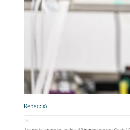
Redacció
236