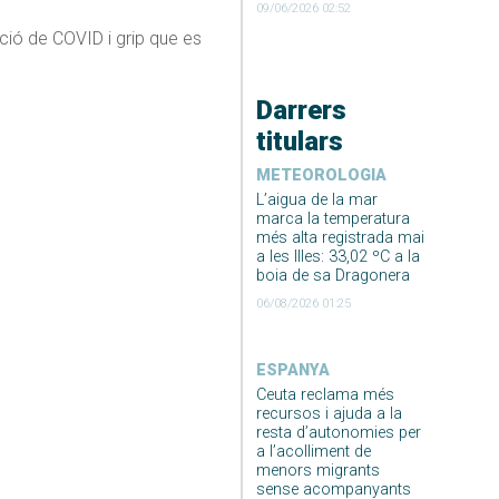
09/06/2026 02:52
ció de COVID i grip que es
Darrers
titulars
METEOROLOGIA
L’aigua de la mar
marca la temperatura
més alta registrada mai
a les Illes: 33,02 ºC a la
boia de sa Dragonera
06/08/2026 01:25
ESPANYA
Ceuta reclama més
recursos i ajuda a la
resta d’autonomies per
a l’acolliment de
menors migrants
sense acompanyants