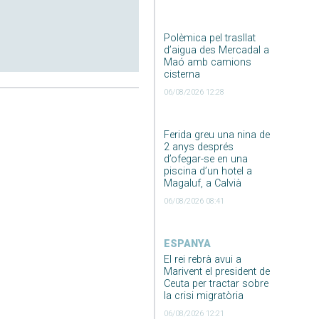
Polèmica pel trasllat
d’aigua des Mercadal a
Maó amb camions
cisterna
06/08/2026 12:28
Ferida greu una nina de
2 anys després
d’ofegar-se en una
piscina d’un hotel a
Magaluf, a Calvià
06/08/2026 08:41
ESPANYA
El rei rebrà avui a
Marivent el president de
Ceuta per tractar sobre
la crisi migratòria
06/08/2026 12:21