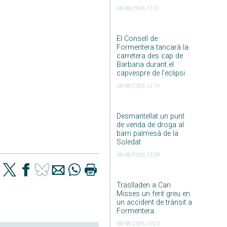
06/08/2026 12:31
El Consell de
Formentera tancarà la
carretera des cap de
Barbaria durant el
capvespre de l’eclipsi
06/08/2026 12:19
Desmantellat un punt
de venda de droga al
barri palmesà de la
Soledat
06/08/2026 12:00
Traslladen a Can
Misses un ferit greu en
un accident de trànsit a
Formentera
06/08/2026 10:20