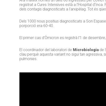
Ara mateix només un dels 68 ingressats per Covid19 a 
registrat a Cures Intensives està a l’Hospital d’Inca.
dels contagis diagnosticats a l’arxipèlag. Tot és qü
Dels 1000 nous positius diagnosticats a Son Espases
porporció era 60-40.
El primer cas d’Òmicron es registrà l’1 de desembre
El coordinador del laboratori de
Microbiologia
de 
clau perquè aquesta variant no sigui tan agressiva,
pulmonies.